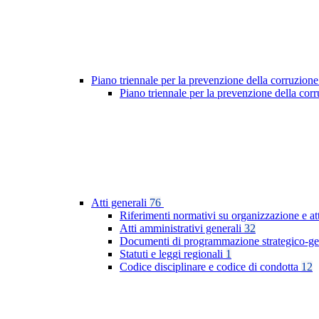
Piano triennale per la prevenzione della corruzione
Piano triennale per la prevenzione della co
Atti generali
76
Riferimenti normativi su organizzazione e at
Atti amministrativi generali
32
Documenti di programmazione strategico-ge
Statuti e leggi regionali
1
Codice disciplinare e codice di condotta
12