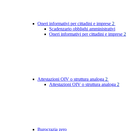
Oneri informativi per cittadini e imprese
2
Scadenzario obblighi amministrativi
Oneri informativi per cittadini e imprese
2
Attestazioni OIV o struttura analoga
2
Attestazioni OIV o struttura analoga
2
Burocrazia zero