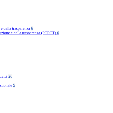
 e della trasparenza
6
rruzione e della trasparenza (PTPCT)
6
tività
26
stionale
5