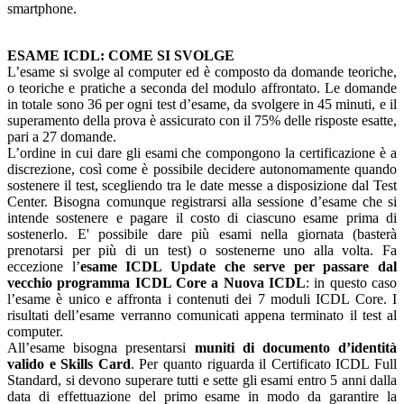
smartphone.
ESAME ICDL: COME SI SVOLGE
L’esame si svolge al computer ed è composto da domande teoriche,
o teoriche e pratiche a seconda del modulo affrontato. Le domande
in totale sono 36 per ogni test d’esame, da svolgere in 45 minuti, e il
superamento della prova è assicurato con il 75% delle risposte esatte,
pari a 27 domande.
L’ordine in cui dare gli esami che compongono la certificazione è a
discrezione, così come è possibile decidere autonomamente quando
sostenere il test, scegliendo tra le date messe a disposizione dal Test
Center. Bisogna comunque registrarsi alla sessione d’esame che si
intende sostenere e pagare il costo di ciascuno esame prima di
sostenerlo. E' possibile dare più esami nella giornata (basterà
prenotarsi per più di un test) o sostenerne uno alla volta. Fa
eccezione l’
esame ICDL Update che serve per passare dal
vecchio programma ICDL Core a Nuova ICDL
: in questo caso
l’esame è unico e affronta i contenuti dei 7 moduli ICDL Core. I
risultati dell’esame verranno comunicati appena terminato il test al
computer.
All’esame bisogna presentarsi
muniti di documento d’identità
valido e Skills Card
. Per quanto riguarda il Certificato ICDL Full
Standard, si devono superare tutti e sette gli esami entro 5 anni dalla
data di effettuazione del primo esame in modo da garantire la