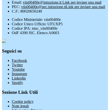
Email:
viis00400e@istruzione.it
Link per inviare una mail
PEC:
viis00400e@pec.istruzione.it
Link per inviare una mail
C.F.: 80020650240
Codice Ministeriale: viis00400e
Codice Unico Ufficio: UFUXP5
Codice IPA: istsc_viis00400e
OdF 4390 ISC. Elenco A0603
Seguici su
Facebook
Twitter
Youtube
Instagram
Linkedin
Spotify
Sezione Link Utili
Cookie policy
Note legali