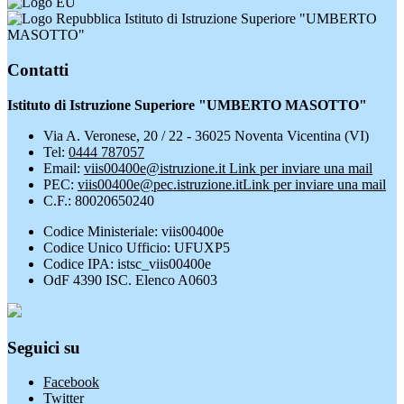
Istituto di Istruzione Superiore "UMBERTO
MASOTTO"
Contatti
Istituto di Istruzione Superiore "UMBERTO MASOTTO"
Via A. Veronese, 20 / 22 - 36025 Noventa Vicentina (VI)
Tel:
0444 787057
Email:
viis00400e@istruzione.it
Link per inviare una mail
PEC:
viis00400e@pec.istruzione.it
Link per inviare una mail
C.F.: 80020650240
Codice Ministeriale: viis00400e
Codice Unico Ufficio: UFUXP5
Codice IPA: istsc_viis00400e
OdF 4390 ISC. Elenco A0603
Seguici su
Facebook
Twitter