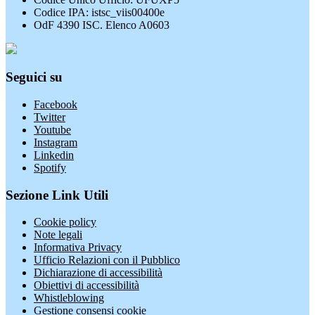
Codice IPA: istsc_viis00400e
OdF 4390 ISC. Elenco A0603
Seguici su
Facebook
Twitter
Youtube
Instagram
Linkedin
Spotify
Sezione Link Utili
Cookie policy
Note legali
Informativa Privacy
Ufficio Relazioni con il Pubblico
Dichiarazione di accessibilità
Obiettivi di accessibilità
Whistleblowing
Gestione consensi cookie