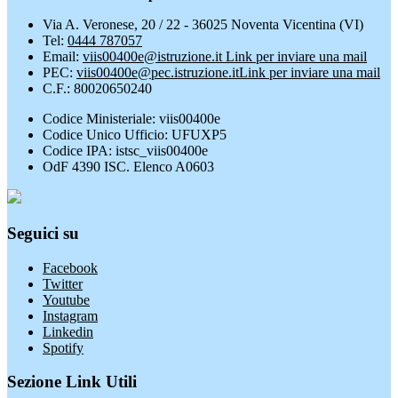
Via A. Veronese, 20 / 22 - 36025 Noventa Vicentina (VI)
Tel:
0444 787057
Email:
viis00400e@istruzione.it
Link per inviare una mail
PEC:
viis00400e@pec.istruzione.it
Link per inviare una mail
C.F.: 80020650240
Codice Ministeriale: viis00400e
Codice Unico Ufficio: UFUXP5
Codice IPA: istsc_viis00400e
OdF 4390 ISC. Elenco A0603
Seguici su
Facebook
Twitter
Youtube
Instagram
Linkedin
Spotify
Sezione Link Utili