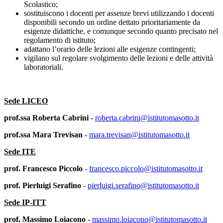
Scolastico;
sostituiscono i docenti per assenze brevi utilizzando i docenti
disponibili secondo un ordine dettato prioritariamente da
esigenze didattiche, e comunque secondo quanto precisato nel
regolamento di istituto;
adattano l’orario delle lezioni alle esigenze contingenti;
vigilano sul regolare svolgimento delle lezioni e delle attività
laboratoriali.
Sede LICEO
prof.ssa Roberta Cabrini
-
roberta.cabrini@istitutomasotto.it
prof.ssa Mara Trevisan
-
mara.trevisan@istitutomasotto.it
Sede ITE
prof. Francesco Piccolo
-
francesco.piccolo@istitutomasotto.it
prof. Pierluigi Serafino
-
pierluigi.serafino@istitutomasotto.it
Sede IP-ITT
prof. Massimo Loiacono
-
massimo.loiacono@istitutomasotto.it