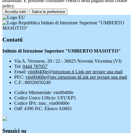
disabilitati. È possibile consultare l'elenco nella pagina della cookie
policy.
Accetta tutti
Salva le preferenze
Istituto di Istruzione Superiore "UMBERTO
MASOTTO"
Contatti
Istituto di Istruzione Superiore "UMBERTO MASOTTO"
Via A. Veronese, 20 / 22 - 36025 Noventa Vicentina (VI)
Tel:
0444 787057
Email:
viis00400e@istruzione.it
Link per inviare una mail
PEC:
viis00400e@pec.istruzione.it
Link per inviare una mail
C.F.: 80020650240
Codice Ministeriale: viis00400e
Codice Unico Ufficio: UFUXP5
Codice IPA: istsc_viis00400e
OdF 4390 ISC. Elenco A0603
Seguici su