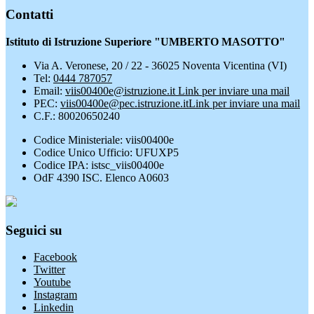
Contatti
Istituto di Istruzione Superiore "UMBERTO MASOTTO"
Via A. Veronese, 20 / 22 - 36025 Noventa Vicentina (VI)
Tel:
0444 787057
Email:
viis00400e@istruzione.it
Link per inviare una mail
PEC:
viis00400e@pec.istruzione.it
Link per inviare una mail
C.F.: 80020650240
Codice Ministeriale: viis00400e
Codice Unico Ufficio: UFUXP5
Codice IPA: istsc_viis00400e
OdF 4390 ISC. Elenco A0603
Seguici su
Facebook
Twitter
Youtube
Instagram
Linkedin