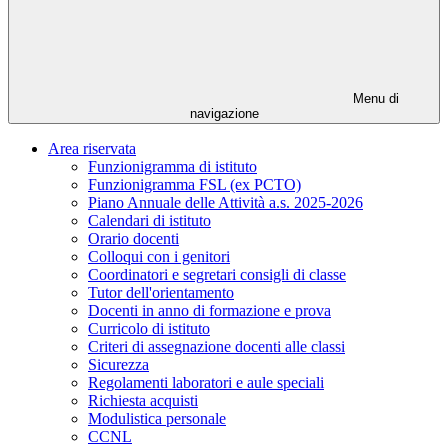
Menu di
navigazione
Area riservata
Funzionigramma di istituto
Funzionigramma FSL (ex PCTO)
Piano Annuale delle Attività a.s. 2025-2026
Calendari di istituto
Orario docenti
Colloqui con i genitori
Coordinatori e segretari consigli di classe
Tutor dell'orientamento
Docenti in anno di formazione e prova
Curricolo di istituto
Criteri di assegnazione docenti alle classi
Sicurezza
Regolamenti laboratori e aule speciali
Richiesta acquisti
Modulistica personale
CCNL