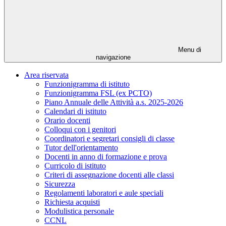
Menu di
navigazione
Area riservata
Funzionigramma di istituto
Funzionigramma FSL (ex PCTO)
Piano Annuale delle Attività a.s. 2025-2026
Calendari di istituto
Orario docenti
Colloqui con i genitori
Coordinatori e segretari consigli di classe
Tutor dell'orientamento
Docenti in anno di formazione e prova
Curricolo di istituto
Criteri di assegnazione docenti alle classi
Sicurezza
Regolamenti laboratori e aule speciali
Richiesta acquisti
Modulistica personale
CCNL