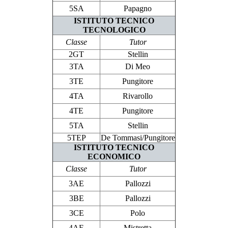
5SA
Papagno
ISTITUTO TECNICO
TECNOLOGICO
Classe
Tutor
2GT
Stellin
3TA
Di Meo
3TE
Pungitore
4TA
Rivarollo
4TE
Pungitore
5TA
Stellin
5TEP
De Tommasi/Pungitore
ISTITUTO TECNICO
ECONOMICO
Classe
Tutor
3AE
Pallozzi
3BE
Pallozzi
3CE
Polo
4AE
Mistretta