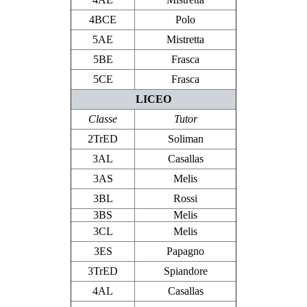
4BCE
Polo
5AE
Mistretta
5BE
Frasca
5CE
Frasca
LICEO
Classe
Tutor
2TrED
Soliman
3AL
Casallas
3AS
Melis
3BL
Rossi
3BS
Melis
3CL
Melis
3ES
Papagno
3TrED
Spiandore
4AL
Casallas