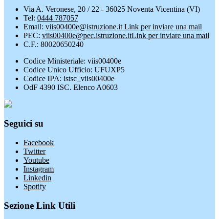
Via A. Veronese, 20 / 22 - 36025 Noventa Vicentina (VI)
Tel:
0444 787057
Email:
viis00400e@istruzione.it
Link per inviare una mail
PEC:
viis00400e@pec.istruzione.it
Link per inviare una mail
C.F.: 80020650240
Codice Ministeriale: viis00400e
Codice Unico Ufficio: UFUXP5
Codice IPA: istsc_viis00400e
OdF 4390 ISC. Elenco A0603
Seguici su
Facebook
Twitter
Youtube
Instagram
Linkedin
Spotify
Sezione Link Utili