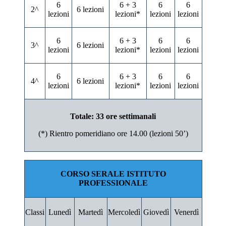
6
6 + 3
6
6
2^
6 lezioni
lezioni
lezioni*
lezioni
lezioni
6
6 + 3
6
6
3^
6 lezioni
lezioni
lezioni*
lezioni
lezioni
6
6 + 3
6
6
4^
6 lezioni
lezioni
lezioni*
lezioni
lezioni
Totale: 33 ore settimanali
(*) Rientro pomeridiano ore 14.00 (lezioni 50’)
CORSO SERALE ISTITUTO
PROFESSIONALE
Classi
Lunedì
Martedì
Mercoledì
Giovedì
Venerdì