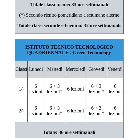
Totale classi prime: 33 ore settimanali
(*) Secondo rientro pomeridiano a settimane alterne
Totale classi seconde e triennio: 32 ore settimanali
ISTITUTO TECNICO TECNOLOGICO
QUADRIENNALE - Green Technology
Classi
Lunedì
Martedì
Mercoledì
Giovedì
Venerdì
6
6 + 3
6 + 3
6
1^
6 lezioni
lezioni
lezioni*
lezioni*
lezioni
6
6 + 3
6 + 3
6
2^
6 lezioni
lezioni
lezioni*
lezioni*
lezioni
Totale: 36 ore settimanali