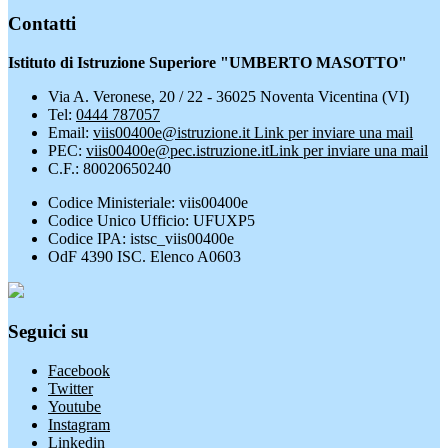
Contatti
Istituto di Istruzione Superiore "UMBERTO MASOTTO"
Via A. Veronese, 20 / 22 - 36025 Noventa Vicentina (VI)
Tel:
0444 787057
Email:
viis00400e@istruzione.it
Link per inviare una mail
PEC:
viis00400e@pec.istruzione.it
Link per inviare una mail
C.F.: 80020650240
Codice Ministeriale: viis00400e
Codice Unico Ufficio: UFUXP5
Codice IPA: istsc_viis00400e
OdF 4390 ISC. Elenco A0603
Seguici su
Facebook
Twitter
Youtube
Instagram
Linkedin