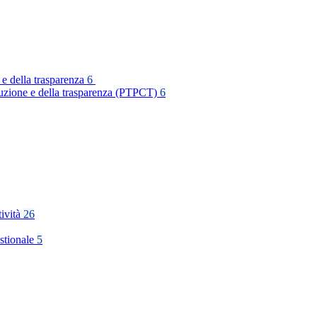
 e della trasparenza
6
rruzione e della trasparenza (PTPCT)
6
tività
26
stionale
5