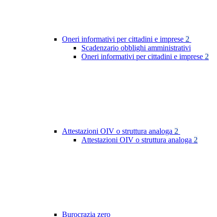
Oneri informativi per cittadini e imprese
2
Scadenzario obblighi amministrativi
Oneri informativi per cittadini e imprese
2
Attestazioni OIV o struttura analoga
2
Attestazioni OIV o struttura analoga
2
Burocrazia zero