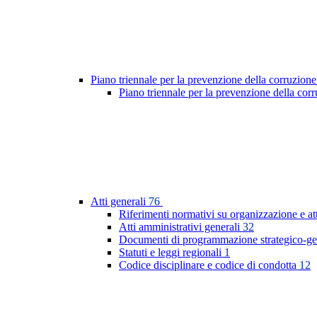
Piano triennale per la prevenzione della corruzione
Piano triennale per la prevenzione della co
Atti generali
76
Riferimenti normativi su organizzazione e at
Atti amministrativi generali
32
Documenti di programmazione strategico-ge
Statuti e leggi regionali
1
Codice disciplinare e codice di condotta
12