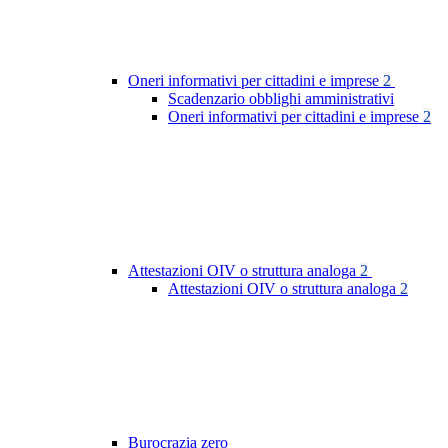
Oneri informativi per cittadini e imprese
2
Scadenzario obblighi amministrativi
Oneri informativi per cittadini e imprese
2
Attestazioni OIV o struttura analoga
2
Attestazioni OIV o struttura analoga
2
Burocrazia zero