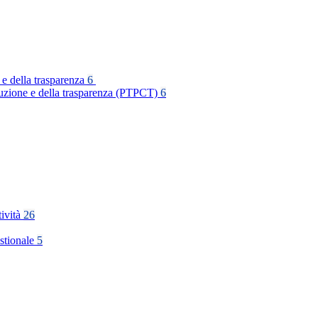
 e della trasparenza
6
rruzione e della trasparenza (PTPCT)
6
tività
26
stionale
5