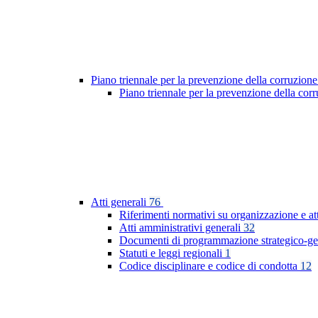
Piano triennale per la prevenzione della corruzione
Piano triennale per la prevenzione della co
Atti generali
76
Riferimenti normativi su organizzazione e at
Atti amministrativi generali
32
Documenti di programmazione strategico-ge
Statuti e leggi regionali
1
Codice disciplinare e codice di condotta
12