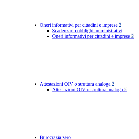
Oneri informativi per cittadini e imprese
2
Scadenzario obblighi amministrativi
Oneri informativi per cittadini e imprese
2
Attestazioni OIV o struttura analoga
2
Attestazioni OIV o struttura analoga
2
Burocrazia zero