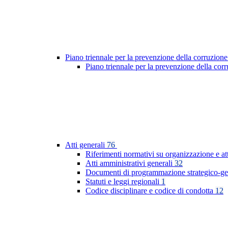
Piano triennale per la prevenzione della corruzione
Piano triennale per la prevenzione della co
Atti generali
76
Riferimenti normativi su organizzazione e at
Atti amministrativi generali
32
Documenti di programmazione strategico-ge
Statuti e leggi regionali
1
Codice disciplinare e codice di condotta
12