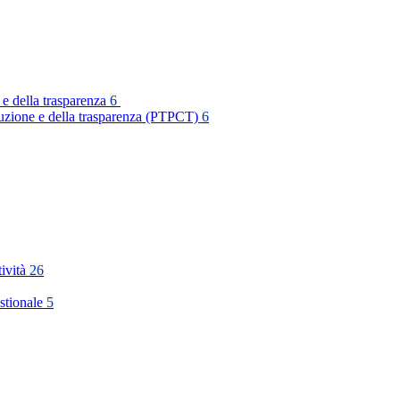
 e della trasparenza
6
rruzione e della trasparenza (PTPCT)
6
tività
26
stionale
5