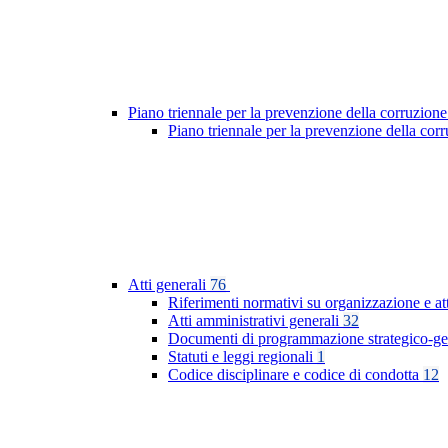
Piano triennale per la prevenzione della corruzione
Piano triennale per la prevenzione della co
Atti generali
76
Riferimenti normativi su organizzazione e at
Atti amministrativi generali
32
Documenti di programmazione strategico-ge
Statuti e leggi regionali
1
Codice disciplinare e codice di condotta
12