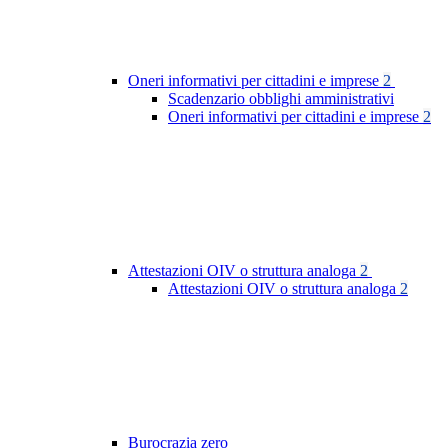
Oneri informativi per cittadini e imprese
2
Scadenzario obblighi amministrativi
Oneri informativi per cittadini e imprese
2
Attestazioni OIV o struttura analoga
2
Attestazioni OIV o struttura analoga
2
Burocrazia zero