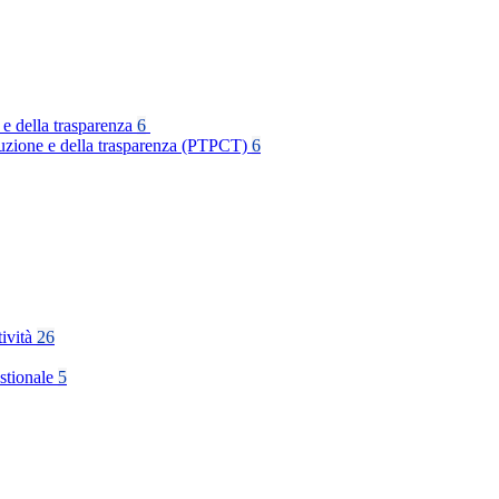
 e della trasparenza
6
rruzione e della trasparenza (PTPCT)
6
tività
26
stionale
5