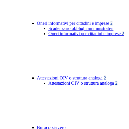
Oneri informativi per cittadini e imprese
2
Scadenzario obblighi amministrativi
Oneri informativi per cittadini e imprese
2
Attestazioni OIV o struttura analoga
2
Attestazioni OIV o struttura analoga
2
Burocrazia zero