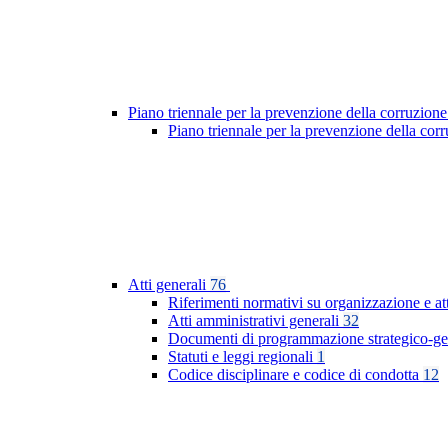
Piano triennale per la prevenzione della corruzione
Piano triennale per la prevenzione della co
Atti generali
76
Riferimenti normativi su organizzazione e at
Atti amministrativi generali
32
Documenti di programmazione strategico-ge
Statuti e leggi regionali
1
Codice disciplinare e codice di condotta
12