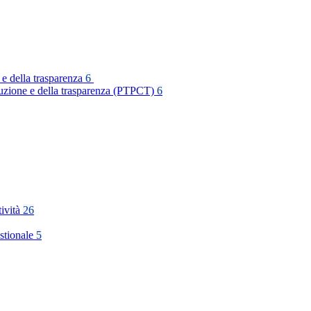
 e della trasparenza
6
rruzione e della trasparenza (PTPCT)
6
tività
26
stionale
5