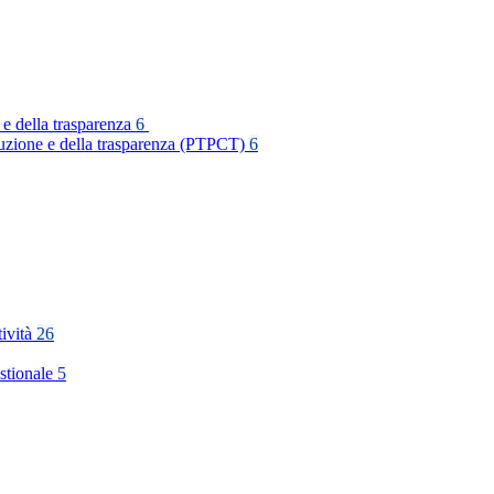
 e della trasparenza
6
rruzione e della trasparenza (PTPCT)
6
tività
26
stionale
5