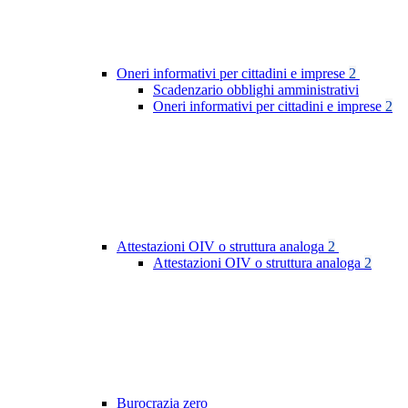
Oneri informativi per cittadini e imprese
2
Scadenzario obblighi amministrativi
Oneri informativi per cittadini e imprese
2
Attestazioni OIV o struttura analoga
2
Attestazioni OIV o struttura analoga
2
Burocrazia zero