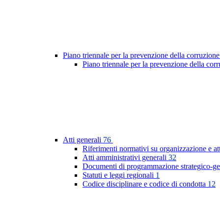
Piano triennale per la prevenzione della corruzione
Piano triennale per la prevenzione della co
Atti generali
76
Riferimenti normativi su organizzazione e at
Atti amministrativi generali
32
Documenti di programmazione strategico-ge
Statuti e leggi regionali
1
Codice disciplinare e codice di condotta
12