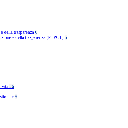
 e della trasparenza
6
rruzione e della trasparenza (PTPCT)
6
tività
26
stionale
5