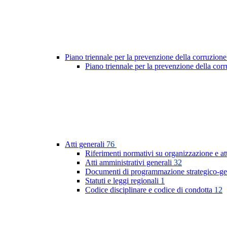
Piano triennale per la prevenzione della corruzione
Piano triennale per la prevenzione della co
Atti generali
76
Riferimenti normativi su organizzazione e at
Atti amministrativi generali
32
Documenti di programmazione strategico-ge
Statuti e leggi regionali
1
Codice disciplinare e codice di condotta
12