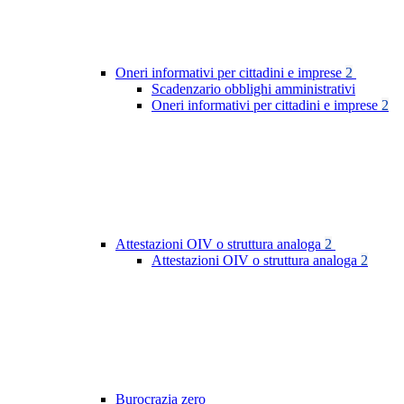
Oneri informativi per cittadini e imprese
2
Scadenzario obblighi amministrativi
Oneri informativi per cittadini e imprese
2
Attestazioni OIV o struttura analoga
2
Attestazioni OIV o struttura analoga
2
Burocrazia zero