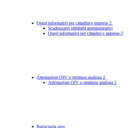
Oneri informativi per cittadini e imprese
2
Scadenzario obblighi amministrativi
Oneri informativi per cittadini e imprese
2
Attestazioni OIV o struttura analoga
2
Attestazioni OIV o struttura analoga
2
Burocrazia zero