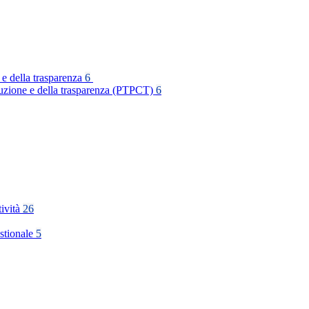
 e della trasparenza
6
rruzione e della trasparenza (PTPCT)
6
tività
26
stionale
5