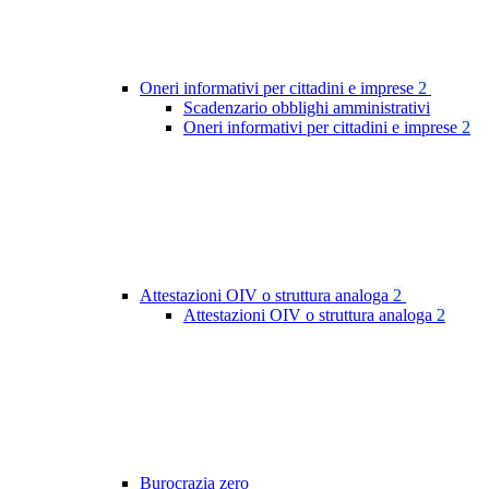
Oneri informativi per cittadini e imprese
2
Scadenzario obblighi amministrativi
Oneri informativi per cittadini e imprese
2
Attestazioni OIV o struttura analoga
2
Attestazioni OIV o struttura analoga
2
Burocrazia zero