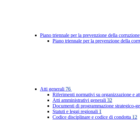
Piano triennale per la prevenzione della corruzione
Piano triennale per la prevenzione della co
Atti generali
76
Riferimenti normativi su organizzazione e at
Atti amministrativi generali
32
Documenti di programmazione strategico-ge
Statuti e leggi regionali
1
Codice disciplinare e codice di condotta
12