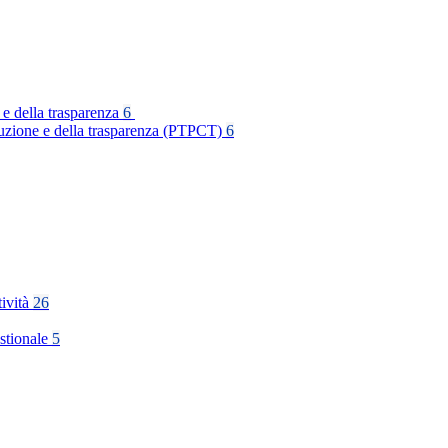
 e della trasparenza
6
rruzione e della trasparenza (PTPCT)
6
tività
26
stionale
5