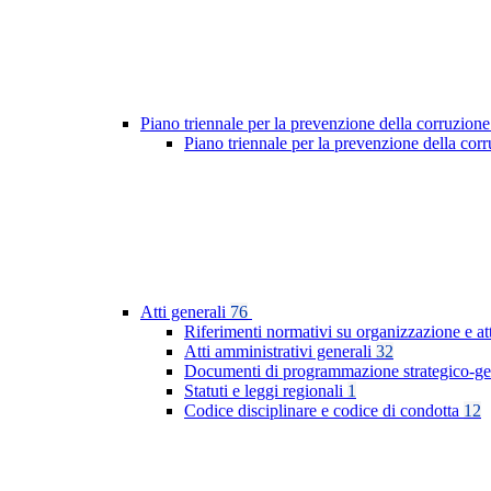
Piano triennale per la prevenzione della corruzione
Piano triennale per la prevenzione della co
Atti generali
76
Riferimenti normativi su organizzazione e at
Atti amministrativi generali
32
Documenti di programmazione strategico-ge
Statuti e leggi regionali
1
Codice disciplinare e codice di condotta
12