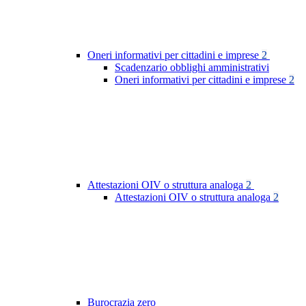
Oneri informativi per cittadini e imprese
2
Scadenzario obblighi amministrativi
Oneri informativi per cittadini e imprese
2
Attestazioni OIV o struttura analoga
2
Attestazioni OIV o struttura analoga
2
Burocrazia zero