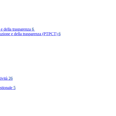
 e della trasparenza
6
rruzione e della trasparenza (PTPCT)
6
tività
26
stionale
5