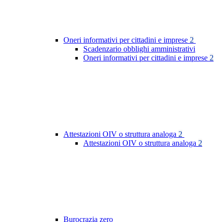
Oneri informativi per cittadini e imprese
2
Scadenzario obblighi amministrativi
Oneri informativi per cittadini e imprese
2
Attestazioni OIV o struttura analoga
2
Attestazioni OIV o struttura analoga
2
Burocrazia zero