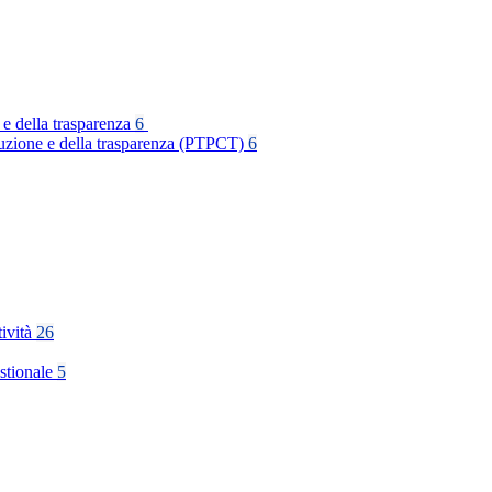
 e della trasparenza
6
rruzione e della trasparenza (PTPCT)
6
tività
26
stionale
5