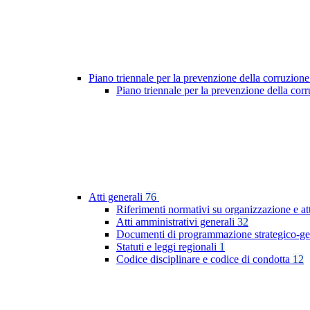
Piano triennale per la prevenzione della corruzione
Piano triennale per la prevenzione della co
Atti generali
76
Riferimenti normativi su organizzazione e at
Atti amministrativi generali
32
Documenti di programmazione strategico-ge
Statuti e leggi regionali
1
Codice disciplinare e codice di condotta
12