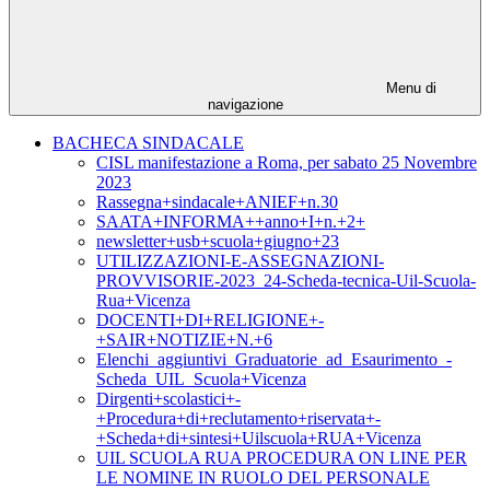
Menu di
navigazione
BACHECA SINDACALE
CISL manifestazione a Roma, per sabato 25 Novembre
2023
Rassegna+sindacale+ANIEF+n.30
SAATA+INFORMA++anno+I+n.+2+
newsletter+usb+scuola+giugno+23
UTILIZZAZIONI-E-ASSEGNAZIONI-
PROVVISORIE-2023_24-Scheda-tecnica-Uil-Scuola-
Rua+Vicenza
DOCENTI+DI+RELIGIONE+-
+SAIR+NOTIZIE+N.+6
Elenchi_aggiuntivi_Graduatorie_ad_Esaurimento_-
Scheda_UIL_Scuola+Vicenza
Dirgenti+scolastici+-
+Procedura+di+reclutamento+riservata+-
+Scheda+di+sintesi+Uilscuola+RUA+Vicenza
UIL SCUOLA RUA PROCEDURA ON LINE PER
LE NOMINE IN RUOLO DEL PERSONALE