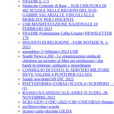
SNADIR n. 171
Sindacato Generale di Base – SGB CHIUSURA DI
482 SCUOLE NELLE REGIONI DEL SUD,
GABBIE SALARIALI E VINCOLI ALLA
MOBILITA’ PER I DOCENTI.
USB MANIFESTAZIONE NAZIONALE 10
FEBBRAIO 2023
SNADIR (Federazione Gilda-Unams) NEWSLETTER
170
DOCENTI DI RELIGIONE - SAIR NOTIZIE N. 1-
2023
assemblea+2+febbraio+2023 USB
Snadir News n.260 - Le organizzazioni sindacali
chiedono un incontro al Miur per predisporre i due
bandi di religione: ordinario e straordinario
CONSIGLIO DI STATO: IL SERVIZIO MILITARE
DEVE VALERE 6 PUNTI PER GLI ATA
Snadir newsletter169 DIC 2022
PIATTAFORMA+COBAS+SCUOLA+SCIOPERO__+2+
(1)
RASSEGNA-SINDACALE-ANIEF-N.35-DEL-28-
NOVEMBRE-2022
SCIO+GEN+2+DIC+2022+CIB+UNICOBAS+firmato
ass30novcobas+scuola
ricorso+carta+docente GILDA