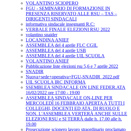
VOLANTINO SCIOPERO
FGU - SEMINARIO DI FORMAZIONE IN
PRESENZA RISERVATO ALLE RSU – TAS –
DIRIGENTI SINDACALI
informativa sindacale insegnanti R.C:
VERBALE FINALE ELEZIONI RSU 2022
volantino snaider
LOCANDINA ANIEF
ASSEMBLEA del 4 aprile FLC CGIL
ASSEMBLEA del 4 aprile USB
ASSEMBLEA del 4 aprile UIL SCUOLA
VOLANTINO ANIEF
Pubblicazione liste elezioni rsu 5,6 e 7 aprile 2022
SNADIR
Nuova+sede+operativa+FGU-SNADIR_2022.pdf
UIL SCUOLA IRC INFORMA
SSEMBLEA SINDACALE ON LINE FEDER.ATA
16/02/2022 ore 17:00 - 19:00
ASSEMBLEA SINDACALE ON-LINE PER
MERCOLEDÌ 16 FEBBRAIO APERTA A TUTTI I
COLLEGHI, DOCENTI ED ATA, DI RUOLO E
NON. L'ASSEMBLEA VERTERÀ ANCHE SULLE
ELEZIONI RSU e SI TERRÀ dalle h. 17.00 alle h.
19.00
Prosecuzione sciopero lavoro straordinario proclamato