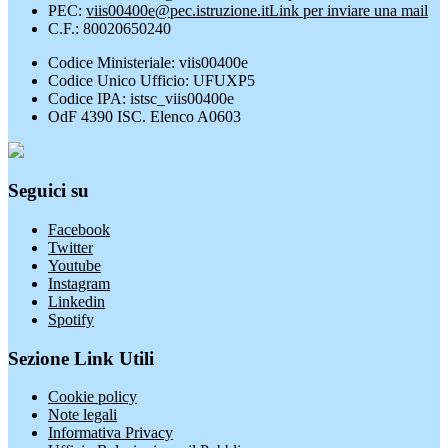
PEC:
viis00400e@pec.istruzione.it
Link per inviare una mail
C.F.: 80020650240
Codice Ministeriale: viis00400e
Codice Unico Ufficio: UFUXP5
Codice IPA: istsc_viis00400e
OdF 4390 ISC. Elenco A0603
Seguici su
Facebook
Twitter
Youtube
Instagram
Linkedin
Spotify
Sezione Link Utili
Cookie policy
Note legali
Informativa Privacy