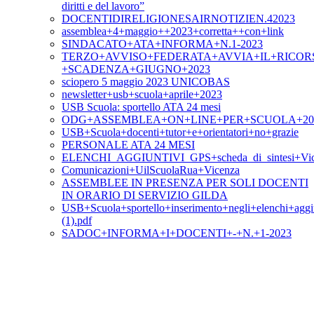
diritti e del lavoro”
DOCENTIDIRELIGIONESAIRNOTIZIEN.42023
assemblea+4+maggio++2023+corretta++con+link
SINDACATO+ATA+INFORMA+N.1-2023
TERZO+AVVISO+FEDERATA+AVVIA+IL+RICOR
+SCADENZA+GIUGNO+2023
sciopero 5 maggio 2023 UNICOBAS
newsletter+usb+scuola+aprile+2023
USB Scuola: sportello ATA 24 mesi
ODG+ASSEMBLEA+ON+LINE+PER+SCUOLA+20+A
USB+Scuola+docenti+tutor+e+orientatori+no+grazie
PERSONALE ATA 24 MESI
ELENCHI_AGGIUNTIVI_GPS+scheda_di_sintesi+Vic
Comunicazioni+UilScuolaRua+Vicenza
ASSEMBLEE IN PRESENZA PER SOLI DOCENTI
IN ORARIO DI SERVIZIO GILDA
USB+Scuola+sportello+inserimento+negli+elenchi+aggi
(1).pdf
SADOC+INFORMA+I+DOCENTI+-+N.+1-2023