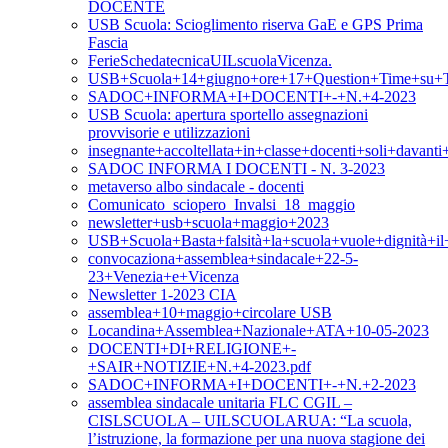
DOCENTE
USB Scuola: Scioglimento riserva GaE e GPS Prima
Fascia
FerieSchedatecnicaUILscuolaVicenza.
USB+Scuola+14+giugno+ore+17+Question+Time+su+T
SADOC+INFORMA+I+DOCENTI+-+N.+4-2023
USB Scuola: apertura sportello assegnazioni
provvisorie e utilizzazioni
insegnante+accoltellata+in+classe+docenti+soli+davan
SADOC INFORMA I DOCENTI - N. 3-2023
metaverso albo sindacale - docenti
Comunicato_sciopero_Invalsi_18_maggio
newsletter+usb+scuola+maggio+2023
USB+Scuola+Basta+falsità+la+scuola+vuole+dignità+i
convocaziona+assemblea+sindacale+22-5-
23+Venezia+e+Vicenza
Newsletter 1-2023 CIA
assemblea+10+maggio+circolare USB
Locandina+Assemblea+Nazionale+ATA+10-05-2023
DOCENTI+DI+RELIGIONE+-
+SAIR+NOTIZIE+N.+4-2023.pdf
SADOC+INFORMA+I+DOCENTI+-+N.+2-2023
assemblea sindacale unitaria FLC CGIL –
CISLSCUOLA – UILSCUOLARUA: “La scuola,
l’istruzione, la formazione per una nuova stagione dei