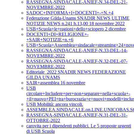
RASSEGNA-SINDACALE-ANIEF-N.34-DEL-21-
NOVEMBRE-2022
SADOC+INFORMA+I+DOCENTI+-+N.+4
Federazione Gilda-Unams SNADIR NEWS ULTIME
NOTIZIE NEWS n.241 h.13,00 18 novembre 2022
USB+Scuola+le+ragioni+dello+sciopero 2 dicembre
DOCENTI+DI+RELIGIONE+-
+SAIR+NOTIZIE+n.+6
USB+Scuola+Assemblea+sindacale+streaming+24+nov
RASSEGNA-SINDACALE-ANIEF-N.33-DEL-14-
NOVEMBRE-2022
RASSEGNA-SINDACALE-ANIEF-N.32-DEL-07-
NOVEMBRE-2022
Editoriale_2022 SNADIR NEWS FEDERAZIONE
GILDA UNAMS
SAIR+assemblea 16 novembre
USB
circolare+Includere+per+non+separare+nella+scuola+-
+il+nuovo+PEI+tra+burocrazia+e+nuovi+modelli+inclus
USB Mobilità: ancora vincoli.
ASSEMBLEA.SINDACALE.on.LINE.UNICOBAS.SC
RASSEGNA-SINDACALE-ANIEF-N.31-DEL-31-
OTTOBRE-2022
carovita per i dipendenti pubblici. Le 5 proposte urgenti
di USB Scuola