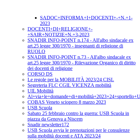
SADOC+INFORMA+I+DOCENTI+-+N.+1-
2023
DOCENTI+DI+RELIGIONE+-
+SAIR+NOTIZIE+N.+3-2023
SNADIR INFO-POINT n.174 - All'albo sindacale ex
art.25 legge 300/1970 - insegnanti di religione di
RUOLO
SNADIR INFO-POINT n.73 - All'albo sindacale ex
art.25 legge 300/1970 - Rilevazione Organico di diritto
dei docenti di religione
CORSO DS
Le regole per la MOBILITÀ 2023/24 CISL
Segreteria FLC CGIL VICENZA mobilità
UIL Mobilità
Al+via+le+domande+di+mobilità+2023+24+sportello+
COBAS Veneto sciopero 8 marzo 2023
USB Scuola
Sabato 25 febbraio contro la guerra: USB Scuola in
piazza da Genova a Niscem
Snadir newsletter172
USB Scuola avvia le prenotazioni per le consulenze
sulla mobilità docenti e ATA 2023/24