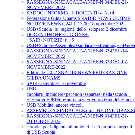
RASSEGNA-SINDACALE-ANIEF-N.34-DEL-21-
NOVEMBRE-2022
SADOC+INFORMA+I+DOCENTI+-+N.+4
Federazione Gilda-Unams SNADIR NEWS ULTIME
NOTIZIE NEWS n.241 h.13,00 18 novembre 2022
USB+Scuola+le+ragioni+dello+sciopero 2 dicembre
DOCENTI+DI+RELIGIONE+-
+SAIR+NOTIZIE+n.+6
USB+Scuola+Assemblea+sindacale+streaming+24+nov
RASSEGNA-SINDACALE-ANIEF-N.33-DEL-14-
NOVEMBRE-2022
RASSEGNA-SINDACALE-ANIEF-N.32-DEL-07-
NOVEMBRE-2022
Editoriale_2022 SNADIR NEWS FEDERAZIONE
GILDA UNAMS
SAIR+assemblea 16 novembre
USB
circolare+Includere+per+non+separare+nella+scuola+-
+il+nuovo+PEI+tra+burocrazia+e+nuovi+modelli+inclus
USB Mobilità: ancora vincoli.
ASSEMBLEA.SINDACALE.on.LINE.UNICOBAS.SC
RASSEGNA-SINDACALE-ANIEF-N.31-DEL-31-
OTTOBRE-2022
carovita per i dipendenti pubblici. Le 5 proposte urgenti
di USB Scuola