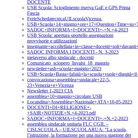
DOCENTE
USB Scuola: Scioglimento riserva GaE e GPS Prima
Fascia
FerieSchedatecnicaUILscuolaVicenza.
USB+Scuola+14+giugno+ore+17+Question+Time+su+T
SADOC+INFORMA+I+DOCENTI+-+N.+4-2023
USB Scuola: apertura sportello assegnazioni
provvisorie e utilizzazioni
insegnante+accoltellata+in+classe+docenti+soli+davan
SADOC INFORMA I DOCENTI - N. 3-2023
metaverso albo sindacale - docenti
Comunicato_sciopero_Invalsi_18_maggio
newsletter+usb+scuola+maggio+2023
USB+Scuola+Basta+falsità+la+scuola+vuole+dignità+i
convocaziona+assemblea+sindacale+22-5-
23+Venezia+e+Vicenza
Newsletter 1-2023 CIA
assemblea+10+maggio+circolare USB
Locandina+Assemblea+Nazionale+ATA+10-05-2023
DOCENTI+DI+RELIGIONE+-
+SAIR+NOTIZIE+N.+4-2023.pdf
SADOC+INFORMA+I+DOCENTI+-+N.+2-2023
assemblea sindacale unitaria FLC CGIL –
CISLSCUOLA – UILSCUOLARUA: “La scuola,
l’istruzione, la formazione per una nuova stagione dei