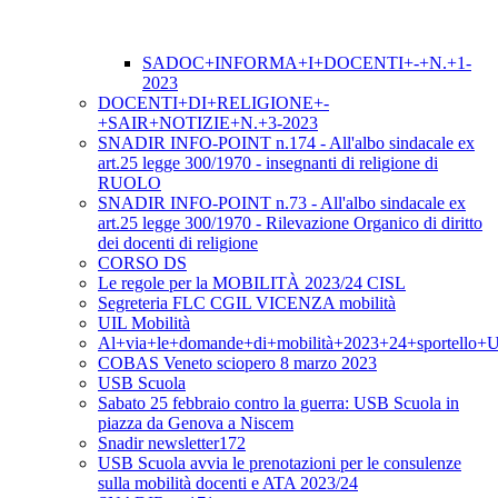
SADOC+INFORMA+I+DOCENTI+-+N.+1-
2023
DOCENTI+DI+RELIGIONE+-
+SAIR+NOTIZIE+N.+3-2023
SNADIR INFO-POINT n.174 - All'albo sindacale ex
art.25 legge 300/1970 - insegnanti di religione di
RUOLO
SNADIR INFO-POINT n.73 - All'albo sindacale ex
art.25 legge 300/1970 - Rilevazione Organico di diritto
dei docenti di religione
CORSO DS
Le regole per la MOBILITÀ 2023/24 CISL
Segreteria FLC CGIL VICENZA mobilità
UIL Mobilità
Al+via+le+domande+di+mobilità+2023+24+sportello+
COBAS Veneto sciopero 8 marzo 2023
USB Scuola
Sabato 25 febbraio contro la guerra: USB Scuola in
piazza da Genova a Niscem
Snadir newsletter172
USB Scuola avvia le prenotazioni per le consulenze
sulla mobilità docenti e ATA 2023/24