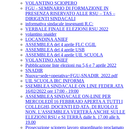
VOLANTINO SCIOPERO
FGU - SEMINARIO DI FORMAZIONE IN
PRESENZA RISERVATO ALLE RSU – TAS –
DIRIGENTI SINDACALI
informativa sindacale insegnanti R.C:
VERBALE FINALE ELEZIONI RSU 2022
volantino snaider
LOCANDINA ANIEF
ASSEMBLEA del 4 aprile FLC CGIL
ASSEMBLEA del 4 aprile USB
ASSEMBLEA del 4 aprile UIL SCUOLA
VOLANTINO ANIEF
Pubblicazione liste elezioni rsu 5,6 e 7 aprile 2022
SNADIR
Nuova+sede+operativa+FGU-SNADIR_2022.pdf
UIL SCUOLA IRC INFORMA
SSEMBLEA SINDACALE ON LINE FEDER.ATA
16/02/2022 ore 17:00 - 19:00
ASSEMBLEA SINDACALE ON-LINE PER
MERCOLEDÌ 16 FEBBRAIO APERTA A TUTTI I
COLLEGHI, DOCENTI ED ATA, DI RUOLO E
NON. L'ASSEMBLEA VERTERÀ ANCHE SULLE
ELEZIONI RSU e SI TERRÀ dalle h. 17.00 alle h.
19.00
Prosecuzione sciopero lavoro straordinario proclamato