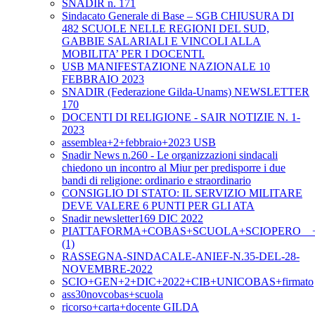
SNADIR n. 171
Sindacato Generale di Base – SGB CHIUSURA DI
482 SCUOLE NELLE REGIONI DEL SUD,
GABBIE SALARIALI E VINCOLI ALLA
MOBILITA’ PER I DOCENTI.
USB MANIFESTAZIONE NAZIONALE 10
FEBBRAIO 2023
SNADIR (Federazione Gilda-Unams) NEWSLETTER
170
DOCENTI DI RELIGIONE - SAIR NOTIZIE N. 1-
2023
assemblea+2+febbraio+2023 USB
Snadir News n.260 - Le organizzazioni sindacali
chiedono un incontro al Miur per predisporre i due
bandi di religione: ordinario e straordinario
CONSIGLIO DI STATO: IL SERVIZIO MILITARE
DEVE VALERE 6 PUNTI PER GLI ATA
Snadir newsletter169 DIC 2022
PIATTAFORMA+COBAS+SCUOLA+SCIOPERO__+2+
(1)
RASSEGNA-SINDACALE-ANIEF-N.35-DEL-28-
NOVEMBRE-2022
SCIO+GEN+2+DIC+2022+CIB+UNICOBAS+firmato
ass30novcobas+scuola
ricorso+carta+docente GILDA