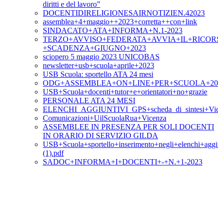
diritti e del lavoro”
DOCENTIDIRELIGIONESAIRNOTIZIEN.42023
assemblea+4+maggio++2023+corretta++con+link
SINDACATO+ATA+INFORMA+N.1-2023
TERZO+AVVISO+FEDERATA+AVVIA+IL+RICOR
+SCADENZA+GIUGNO+2023
sciopero 5 maggio 2023 UNICOBAS
newsletter+usb+scuola+aprile+2023
USB Scuola: sportello ATA 24 mesi
ODG+ASSEMBLEA+ON+LINE+PER+SCUOLA+20+A
USB+Scuola+docenti+tutor+e+orientatori+no+grazie
PERSONALE ATA 24 MESI
ELENCHI_AGGIUNTIVI_GPS+scheda_di_sintesi+Vic
Comunicazioni+UilScuolaRua+Vicenza
ASSEMBLEE IN PRESENZA PER SOLI DOCENTI
IN ORARIO DI SERVIZIO GILDA
USB+Scuola+sportello+inserimento+negli+elenchi+aggi
(1).pdf
SADOC+INFORMA+I+DOCENTI+-+N.+1-2023