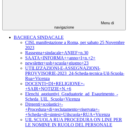
Menu di
navigazione
BACHECA SINDACALE
CISL manifestazione a Roma, per sabato 25 Novembre
2023
Rassegna+sindacale+ANIEF+n.30
SAATA+INFORMA++anno+I+n.+2+
newsletter+usb+scuola+giugno+23
UTILIZZAZIONI-E-ASSEGNAZIONI-
PROVVISORIE-2023_24-Scheda-tecnica-Uil-Scuola-
Rua+Vicenza
DOCENTI+DI+RELIGIONE+-
+SAIR+NOTIZIE+N.+6
Elenchi_aggiuntivi_Graduatorie_ad_Esaurimento_-
Scheda_UIL_Scuola+Vicenza
Dirgenti+scolastici+-
+Procedura+di+reclutamento+riservata+-
+Scheda+di+sintesi+Uilscuola+RUA+Vicenza
UIL SCUOLA RUA PROCEDURA ON LINE PER
LE NOMINE IN RUOLO DEL PERSONALE