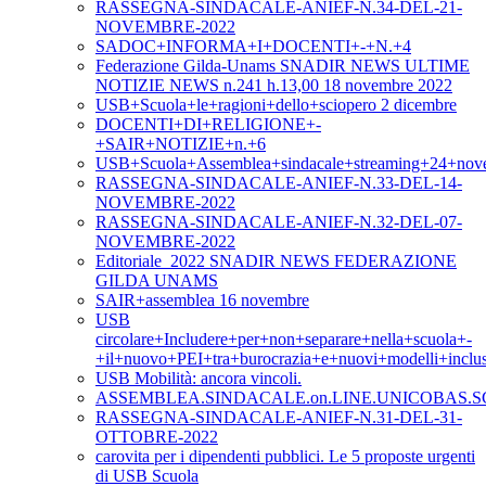
RASSEGNA-SINDACALE-ANIEF-N.34-DEL-21-
NOVEMBRE-2022
SADOC+INFORMA+I+DOCENTI+-+N.+4
Federazione Gilda-Unams SNADIR NEWS ULTIME
NOTIZIE NEWS n.241 h.13,00 18 novembre 2022
USB+Scuola+le+ragioni+dello+sciopero 2 dicembre
DOCENTI+DI+RELIGIONE+-
+SAIR+NOTIZIE+n.+6
USB+Scuola+Assemblea+sindacale+streaming+24+nov
RASSEGNA-SINDACALE-ANIEF-N.33-DEL-14-
NOVEMBRE-2022
RASSEGNA-SINDACALE-ANIEF-N.32-DEL-07-
NOVEMBRE-2022
Editoriale_2022 SNADIR NEWS FEDERAZIONE
GILDA UNAMS
SAIR+assemblea 16 novembre
USB
circolare+Includere+per+non+separare+nella+scuola+-
+il+nuovo+PEI+tra+burocrazia+e+nuovi+modelli+inclus
USB Mobilità: ancora vincoli.
ASSEMBLEA.SINDACALE.on.LINE.UNICOBAS.SC
RASSEGNA-SINDACALE-ANIEF-N.31-DEL-31-
OTTOBRE-2022
carovita per i dipendenti pubblici. Le 5 proposte urgenti
di USB Scuola