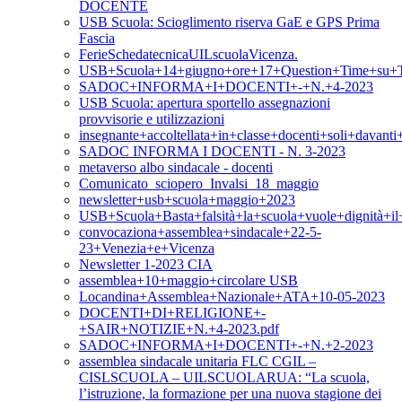
DOCENTE
USB Scuola: Scioglimento riserva GaE e GPS Prima
Fascia
FerieSchedatecnicaUILscuolaVicenza.
USB+Scuola+14+giugno+ore+17+Question+Time+su+T
SADOC+INFORMA+I+DOCENTI+-+N.+4-2023
USB Scuola: apertura sportello assegnazioni
provvisorie e utilizzazioni
insegnante+accoltellata+in+classe+docenti+soli+davan
SADOC INFORMA I DOCENTI - N. 3-2023
metaverso albo sindacale - docenti
Comunicato_sciopero_Invalsi_18_maggio
newsletter+usb+scuola+maggio+2023
USB+Scuola+Basta+falsità+la+scuola+vuole+dignità+i
convocaziona+assemblea+sindacale+22-5-
23+Venezia+e+Vicenza
Newsletter 1-2023 CIA
assemblea+10+maggio+circolare USB
Locandina+Assemblea+Nazionale+ATA+10-05-2023
DOCENTI+DI+RELIGIONE+-
+SAIR+NOTIZIE+N.+4-2023.pdf
SADOC+INFORMA+I+DOCENTI+-+N.+2-2023
assemblea sindacale unitaria FLC CGIL –
CISLSCUOLA – UILSCUOLARUA: “La scuola,
l’istruzione, la formazione per una nuova stagione dei