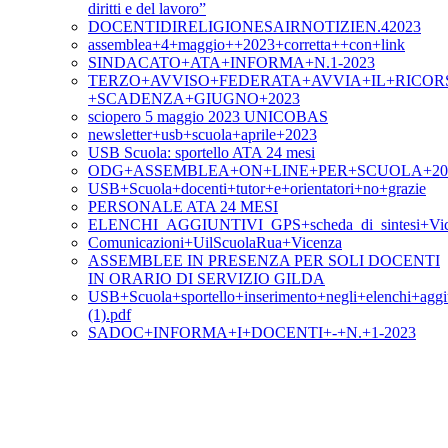
diritti e del lavoro”
DOCENTIDIRELIGIONESAIRNOTIZIEN.42023
assemblea+4+maggio++2023+corretta++con+link
SINDACATO+ATA+INFORMA+N.1-2023
TERZO+AVVISO+FEDERATA+AVVIA+IL+RICOR
+SCADENZA+GIUGNO+2023
sciopero 5 maggio 2023 UNICOBAS
newsletter+usb+scuola+aprile+2023
USB Scuola: sportello ATA 24 mesi
ODG+ASSEMBLEA+ON+LINE+PER+SCUOLA+20+A
USB+Scuola+docenti+tutor+e+orientatori+no+grazie
PERSONALE ATA 24 MESI
ELENCHI_AGGIUNTIVI_GPS+scheda_di_sintesi+Vic
Comunicazioni+UilScuolaRua+Vicenza
ASSEMBLEE IN PRESENZA PER SOLI DOCENTI
IN ORARIO DI SERVIZIO GILDA
USB+Scuola+sportello+inserimento+negli+elenchi+aggi
(1).pdf
SADOC+INFORMA+I+DOCENTI+-+N.+1-2023