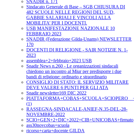
SNADIR n. 171
Sindacato Generale di Base – SGB CHIUSURA DI
482 SCUOLE NELLE REGIONI DEL SUD,
GABBIE SALARIALI E VINCOLI ALLA
MOBILITA’ PER I DOCENTI.
USB MANIFESTAZIONE NAZIONALE 10
FEBBRAIO 2023
SNADIR (Federazione Gilda-Unams) NEWSLETTER
170
DOCENTI DI RELIGIONE - SAIR NOTIZIE N. 1-
2023
assemblea+2+febbraio+2023 USB
Snadir News n.260 - Le organizzazioni sindacali
chiedono un incontro al Miur per predisporre i due
bandi di religione: ordinario e straordinario
CONSIGLIO DI STATO: IL SERVIZIO MILITARE
DEVE VALERE 6 PUNTI PER GLI ATA
Snadir newsletter169 DIC 2022
PIATTAFORMA+COBAS+SCUOLA+SCIOPERO__+2+
(1)
RASSEGNA-SINDACALE-ANIEF-N.35-DEL-28-
NOVEMBRE-2022
SCIO+GEN+2+DIC+2022+CIB+UNICOBAS+firmato
ass30novcobas+scuola
ricorso+carta+docente GILDA