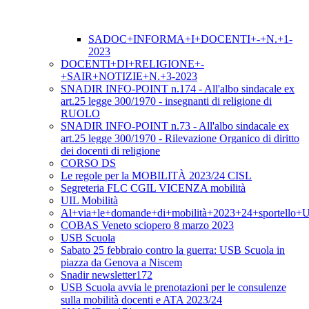
SADOC+INFORMA+I+DOCENTI+-+N.+1-
2023
DOCENTI+DI+RELIGIONE+-
+SAIR+NOTIZIE+N.+3-2023
SNADIR INFO-POINT n.174 - All'albo sindacale ex
art.25 legge 300/1970 - insegnanti di religione di
RUOLO
SNADIR INFO-POINT n.73 - All'albo sindacale ex
art.25 legge 300/1970 - Rilevazione Organico di diritto
dei docenti di religione
CORSO DS
Le regole per la MOBILITÀ 2023/24 CISL
Segreteria FLC CGIL VICENZA mobilità
UIL Mobilità
Al+via+le+domande+di+mobilità+2023+24+sportello+
COBAS Veneto sciopero 8 marzo 2023
USB Scuola
Sabato 25 febbraio contro la guerra: USB Scuola in
piazza da Genova a Niscem
Snadir newsletter172
USB Scuola avvia le prenotazioni per le consulenze
sulla mobilità docenti e ATA 2023/24