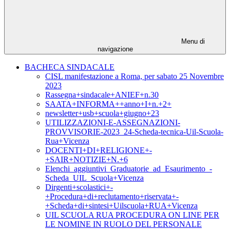
Menu di
navigazione
BACHECA SINDACALE
CISL manifestazione a Roma, per sabato 25 Novembre
2023
Rassegna+sindacale+ANIEF+n.30
SAATA+INFORMA++anno+I+n.+2+
newsletter+usb+scuola+giugno+23
UTILIZZAZIONI-E-ASSEGNAZIONI-
PROVVISORIE-2023_24-Scheda-tecnica-Uil-Scuola-
Rua+Vicenza
DOCENTI+DI+RELIGIONE+-
+SAIR+NOTIZIE+N.+6
Elenchi_aggiuntivi_Graduatorie_ad_Esaurimento_-
Scheda_UIL_Scuola+Vicenza
Dirgenti+scolastici+-
+Procedura+di+reclutamento+riservata+-
+Scheda+di+sintesi+Uilscuola+RUA+Vicenza
UIL SCUOLA RUA PROCEDURA ON LINE PER
LE NOMINE IN RUOLO DEL PERSONALE