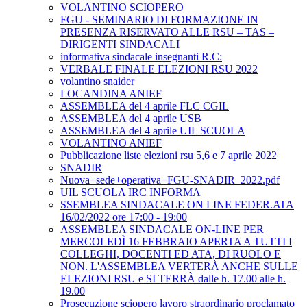
VOLANTINO SCIOPERO
FGU - SEMINARIO DI FORMAZIONE IN
PRESENZA RISERVATO ALLE RSU – TAS –
DIRIGENTI SINDACALI
informativa sindacale insegnanti R.C:
VERBALE FINALE ELEZIONI RSU 2022
volantino snaider
LOCANDINA ANIEF
ASSEMBLEA del 4 aprile FLC CGIL
ASSEMBLEA del 4 aprile USB
ASSEMBLEA del 4 aprile UIL SCUOLA
VOLANTINO ANIEF
Pubblicazione liste elezioni rsu 5,6 e 7 aprile 2022
SNADIR
Nuova+sede+operativa+FGU-SNADIR_2022.pdf
UIL SCUOLA IRC INFORMA
SSEMBLEA SINDACALE ON LINE FEDER.ATA
16/02/2022 ore 17:00 - 19:00
ASSEMBLEA SINDACALE ON-LINE PER
MERCOLEDÌ 16 FEBBRAIO APERTA A TUTTI I
COLLEGHI, DOCENTI ED ATA, DI RUOLO E
NON. L'ASSEMBLEA VERTERÀ ANCHE SULLE
ELEZIONI RSU e SI TERRÀ dalle h. 17.00 alle h.
19.00
Prosecuzione sciopero lavoro straordinario proclamato