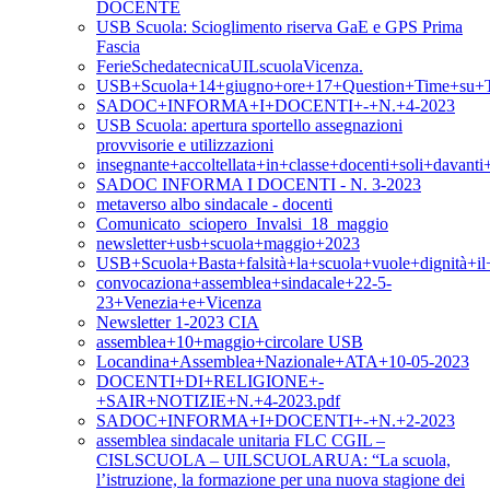
DOCENTE
USB Scuola: Scioglimento riserva GaE e GPS Prima
Fascia
FerieSchedatecnicaUILscuolaVicenza.
USB+Scuola+14+giugno+ore+17+Question+Time+su+T
SADOC+INFORMA+I+DOCENTI+-+N.+4-2023
USB Scuola: apertura sportello assegnazioni
provvisorie e utilizzazioni
insegnante+accoltellata+in+classe+docenti+soli+davan
SADOC INFORMA I DOCENTI - N. 3-2023
metaverso albo sindacale - docenti
Comunicato_sciopero_Invalsi_18_maggio
newsletter+usb+scuola+maggio+2023
USB+Scuola+Basta+falsità+la+scuola+vuole+dignità+i
convocaziona+assemblea+sindacale+22-5-
23+Venezia+e+Vicenza
Newsletter 1-2023 CIA
assemblea+10+maggio+circolare USB
Locandina+Assemblea+Nazionale+ATA+10-05-2023
DOCENTI+DI+RELIGIONE+-
+SAIR+NOTIZIE+N.+4-2023.pdf
SADOC+INFORMA+I+DOCENTI+-+N.+2-2023
assemblea sindacale unitaria FLC CGIL –
CISLSCUOLA – UILSCUOLARUA: “La scuola,
l’istruzione, la formazione per una nuova stagione dei