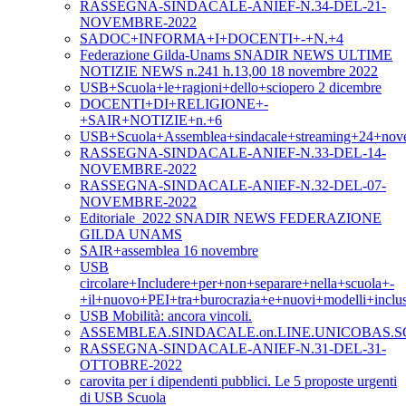
RASSEGNA-SINDACALE-ANIEF-N.34-DEL-21-
NOVEMBRE-2022
SADOC+INFORMA+I+DOCENTI+-+N.+4
Federazione Gilda-Unams SNADIR NEWS ULTIME
NOTIZIE NEWS n.241 h.13,00 18 novembre 2022
USB+Scuola+le+ragioni+dello+sciopero 2 dicembre
DOCENTI+DI+RELIGIONE+-
+SAIR+NOTIZIE+n.+6
USB+Scuola+Assemblea+sindacale+streaming+24+nov
RASSEGNA-SINDACALE-ANIEF-N.33-DEL-14-
NOVEMBRE-2022
RASSEGNA-SINDACALE-ANIEF-N.32-DEL-07-
NOVEMBRE-2022
Editoriale_2022 SNADIR NEWS FEDERAZIONE
GILDA UNAMS
SAIR+assemblea 16 novembre
USB
circolare+Includere+per+non+separare+nella+scuola+-
+il+nuovo+PEI+tra+burocrazia+e+nuovi+modelli+inclus
USB Mobilità: ancora vincoli.
ASSEMBLEA.SINDACALE.on.LINE.UNICOBAS.SC
RASSEGNA-SINDACALE-ANIEF-N.31-DEL-31-
OTTOBRE-2022
carovita per i dipendenti pubblici. Le 5 proposte urgenti
di USB Scuola