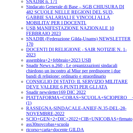
SNADIR n. 171
Sindacato Generale di Base – SGB CHIUSURA DI
482 SCUOLE NELLE REGIONI DEL SUD,
GABBIE SALARIALI E VINCOLI ALLA
MOBILITA’ PER I DOCENTI.
USB MANIFESTAZIONE NAZIONALE 10
FEBBRAIO 2023
SNADIR (Federazione Gilda-Unams) NEWSLETTER
170
DOCENTI DI RELIGIONE - SAIR NOTIZIE N. 1-
2023
assemblea+2+febbraio+2023 USB
Snadir News n.260 - Le organizzazioni sindacali
chiedono un incontro al Miur per predisporre i due
bandi di religione: ordinario e straordinario
CONSIGLIO DI STATO: IL SERVIZIO MILITARE
DEVE VALERE 6 PUNTI PER GLI ATA
Snadir newsletter169 DIC 2022
PIATTAFORMA+COBAS+SCUOLA+SCIOPERO__+2+
(1)
RASSEGNA-SINDACALE-ANIEF-N.35-DEL-28-
NOVEMBRE-2022
SCIO+GEN+2+DIC+2022+CIB+UNICOBAS+firmato
ass30novcobas+scuola
ricorso+carta+docente GILDA