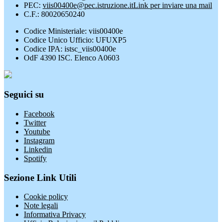
PEC:
viis00400e@pec.istruzione.it
Link per inviare una mail
C.F.: 80020650240
Codice Ministeriale: viis00400e
Codice Unico Ufficio: UFUXP5
Codice IPA: istsc_viis00400e
OdF 4390 ISC. Elenco A0603
Seguici su
Facebook
Twitter
Youtube
Instagram
Linkedin
Spotify
Sezione Link Utili
Cookie policy
Note legali
Informativa Privacy