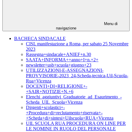
Menu di
navigazione
BACHECA SINDACALE
CISL manifestazione a Roma, per sabato 25 Novembre
2023
Rassegna+sindacale+ANIEF+n.30
SAATA+INFORMA++anno+I+n.+2+
newsletter+usb+scuola+giugno+23
UTILIZZAZIONI-E-ASSEGNAZIONI-
PROVVISORIE-2023_24-Scheda-tecnica-Uil-Scuola-
Rua+Vicenza
DOCENTI+DI+RELIGIONE+-
+SAIR+NOTIZIE+N.+6
Elenchi_aggiuntivi_Graduatorie_ad_Esaurimento_-
Scheda_UIL_Scuola+Vicenza
Dirgenti+scolastici+-
+Procedura+di+reclutamento+riservata+-
+Scheda+di+sintesi+Uilscuola+RUA+Vicenza
UIL SCUOLA RUA PROCEDURA ON LINE PER
LE NOMINE IN RUOLO DEL PERSONALE