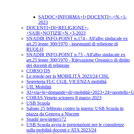
SADOC+INFORMA+I+DOCENTI+-+N.+1-
2023
DOCENTI+DI+RELIGIONE+-
+SAIR+NOTIZIE+N.+3-2023
SNADIR INFO-POINT n.174 - All'albo sindacale ex
art.25 legge 300/1970 - insegnanti di religione di
RUOLO
SNADIR INFO-POINT n.73 - All'albo sindacale ex
art.25 legge 300/1970 - Rilevazione Organico di diritto
dei docenti di religione
CORSO DS
Le regole per la MOBILITÀ 2023/24 CISL
Segreteria FLC CGIL VICENZA mobilità
UIL Mobilità
Al+via+le+domande+di+mobilità+2023+24+sportello+
COBAS Veneto sciopero 8 marzo 2023
USB Scuola
Sabato 25 febbraio contro la guerra: USB Scuola in
piazza da Genova a Niscem
Snadir newsletter172
USB Scuola avvia le prenotazioni per le consulenze
sulla mobilità docenti e ATA 2023/24