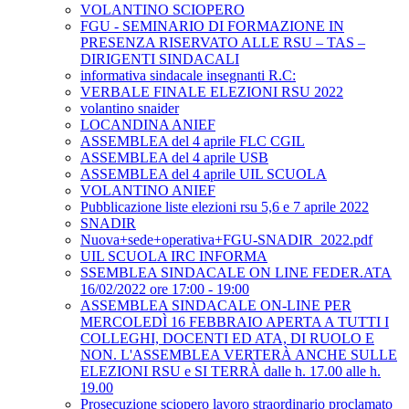
VOLANTINO SCIOPERO
FGU - SEMINARIO DI FORMAZIONE IN
PRESENZA RISERVATO ALLE RSU – TAS –
DIRIGENTI SINDACALI
informativa sindacale insegnanti R.C:
VERBALE FINALE ELEZIONI RSU 2022
volantino snaider
LOCANDINA ANIEF
ASSEMBLEA del 4 aprile FLC CGIL
ASSEMBLEA del 4 aprile USB
ASSEMBLEA del 4 aprile UIL SCUOLA
VOLANTINO ANIEF
Pubblicazione liste elezioni rsu 5,6 e 7 aprile 2022
SNADIR
Nuova+sede+operativa+FGU-SNADIR_2022.pdf
UIL SCUOLA IRC INFORMA
SSEMBLEA SINDACALE ON LINE FEDER.ATA
16/02/2022 ore 17:00 - 19:00
ASSEMBLEA SINDACALE ON-LINE PER
MERCOLEDÌ 16 FEBBRAIO APERTA A TUTTI I
COLLEGHI, DOCENTI ED ATA, DI RUOLO E
NON. L'ASSEMBLEA VERTERÀ ANCHE SULLE
ELEZIONI RSU e SI TERRÀ dalle h. 17.00 alle h.
19.00
Prosecuzione sciopero lavoro straordinario proclamato