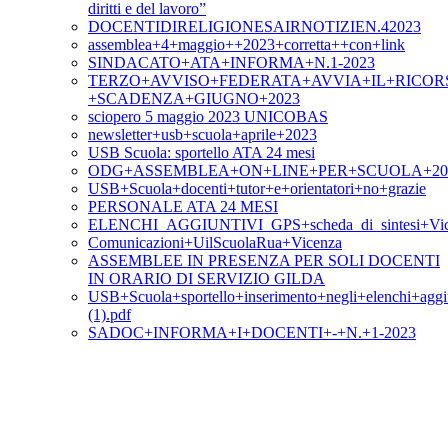
diritti e del lavoro”
DOCENTIDIRELIGIONESAIRNOTIZIEN.42023
assemblea+4+maggio++2023+corretta++con+link
SINDACATO+ATA+INFORMA+N.1-2023
TERZO+AVVISO+FEDERATA+AVVIA+IL+RICOR
+SCADENZA+GIUGNO+2023
sciopero 5 maggio 2023 UNICOBAS
newsletter+usb+scuola+aprile+2023
USB Scuola: sportello ATA 24 mesi
ODG+ASSEMBLEA+ON+LINE+PER+SCUOLA+20+A
USB+Scuola+docenti+tutor+e+orientatori+no+grazie
PERSONALE ATA 24 MESI
ELENCHI_AGGIUNTIVI_GPS+scheda_di_sintesi+Vic
Comunicazioni+UilScuolaRua+Vicenza
ASSEMBLEE IN PRESENZA PER SOLI DOCENTI
IN ORARIO DI SERVIZIO GILDA
USB+Scuola+sportello+inserimento+negli+elenchi+aggi
(1).pdf
SADOC+INFORMA+I+DOCENTI+-+N.+1-2023