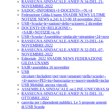
RASSEGNA-SINDACALE-ANIEF-N.34-DEL-21-
NOVEMBRE-2022
SADOC+INFORMA+I+DOCENTI+-+N.+4
Federazione Gilda-Unams SNADIR NEWS ULTIME
NOTIZIE NEWS n.241 h.13,00 18 novembre 2022
USB+Scuola+le+ragioni+dello+sciopero 2 dicembre
DOCENTI+DI+RELIGIONE+-
+SAIR+NOTIZIE+n.+6
USB+Scuola+Assemblea+sindacale+streaming+24+nov
RASSEGNA-SINDACALE-ANIEF-N.33-DEL-14-
NOVEMBRE-2022
RASSEGNA-SINDACALE-ANIEF-N.32-DEL-07-
NOVEMBRE-2022
Editoriale_2022 SNADIR NEWS FEDERAZIONE
GILDA UNAMS
SAIR+assemblea 16 novembre
USB
circolare+Includere+per+non+separare+nella+scuola+-
+il+nuovo+PEI+tra+burocrazia+e+nuovi+modelli+inclus
USB Mobilità: ancora vincoli.
ASSEMBLEA.SINDACALE.on.LINE.UNICOBAS.SC
RASSEGNA-SINDACALE-ANIEF-N.31-DEL-31-
OTTOBRE-2022
carovita per i dipendenti pubblici. Le 5 proposte urgenti
di USB Scuola