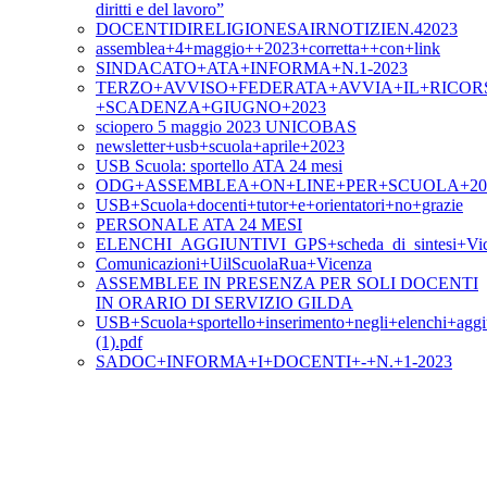
diritti e del lavoro”
DOCENTIDIRELIGIONESAIRNOTIZIEN.42023
assemblea+4+maggio++2023+corretta++con+link
SINDACATO+ATA+INFORMA+N.1-2023
TERZO+AVVISO+FEDERATA+AVVIA+IL+RICOR
+SCADENZA+GIUGNO+2023
sciopero 5 maggio 2023 UNICOBAS
newsletter+usb+scuola+aprile+2023
USB Scuola: sportello ATA 24 mesi
ODG+ASSEMBLEA+ON+LINE+PER+SCUOLA+20+A
USB+Scuola+docenti+tutor+e+orientatori+no+grazie
PERSONALE ATA 24 MESI
ELENCHI_AGGIUNTIVI_GPS+scheda_di_sintesi+Vic
Comunicazioni+UilScuolaRua+Vicenza
ASSEMBLEE IN PRESENZA PER SOLI DOCENTI
IN ORARIO DI SERVIZIO GILDA
USB+Scuola+sportello+inserimento+negli+elenchi+aggi
(1).pdf
SADOC+INFORMA+I+DOCENTI+-+N.+1-2023