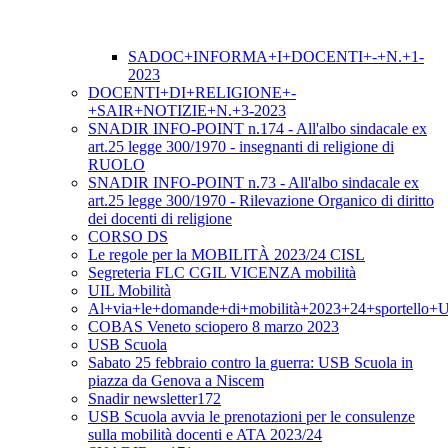
SADOC+INFORMA+I+DOCENTI+-+N.+1-
2023
DOCENTI+DI+RELIGIONE+-
+SAIR+NOTIZIE+N.+3-2023
SNADIR INFO-POINT n.174 - All'albo sindacale ex
art.25 legge 300/1970 - insegnanti di religione di
RUOLO
SNADIR INFO-POINT n.73 - All'albo sindacale ex
art.25 legge 300/1970 - Rilevazione Organico di diritto
dei docenti di religione
CORSO DS
Le regole per la MOBILITÀ 2023/24 CISL
Segreteria FLC CGIL VICENZA mobilità
UIL Mobilità
Al+via+le+domande+di+mobilità+2023+24+sportello+
COBAS Veneto sciopero 8 marzo 2023
USB Scuola
Sabato 25 febbraio contro la guerra: USB Scuola in
piazza da Genova a Niscem
Snadir newsletter172
USB Scuola avvia le prenotazioni per le consulenze
sulla mobilità docenti e ATA 2023/24