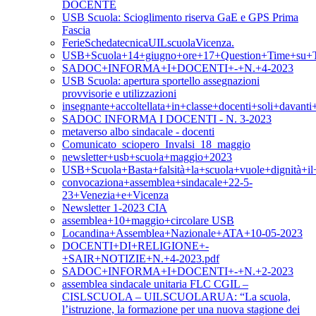
DOCENTE
USB Scuola: Scioglimento riserva GaE e GPS Prima
Fascia
FerieSchedatecnicaUILscuolaVicenza.
USB+Scuola+14+giugno+ore+17+Question+Time+su+T
SADOC+INFORMA+I+DOCENTI+-+N.+4-2023
USB Scuola: apertura sportello assegnazioni
provvisorie e utilizzazioni
insegnante+accoltellata+in+classe+docenti+soli+davan
SADOC INFORMA I DOCENTI - N. 3-2023
metaverso albo sindacale - docenti
Comunicato_sciopero_Invalsi_18_maggio
newsletter+usb+scuola+maggio+2023
USB+Scuola+Basta+falsità+la+scuola+vuole+dignità+i
convocaziona+assemblea+sindacale+22-5-
23+Venezia+e+Vicenza
Newsletter 1-2023 CIA
assemblea+10+maggio+circolare USB
Locandina+Assemblea+Nazionale+ATA+10-05-2023
DOCENTI+DI+RELIGIONE+-
+SAIR+NOTIZIE+N.+4-2023.pdf
SADOC+INFORMA+I+DOCENTI+-+N.+2-2023
assemblea sindacale unitaria FLC CGIL –
CISLSCUOLA – UILSCUOLARUA: “La scuola,
l’istruzione, la formazione per una nuova stagione dei