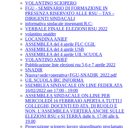
VOLANTINO SCIOPERO
FGU - SEMINARIO DI FORMAZIONE IN
PRESENZA RISERVATO ALLE RSU – TAS –
DIRIGENTI SINDACALI
informativa sindacale insegnanti R.C:
VERBALE FINALE ELEZIONI RSU 2022
volantino snaider
LOCANDINA ANIEF
ASSEMBLEA del 4 aprile FLC CGIL
ASSEMBLEA del 4 aprile USB
ASSEMBLEA del 4 aprile UIL SCUOLA
VOLANTINO ANIEF
Pubblicazione liste elezioni rsu 5,6 e 7 aprile 2022
SNADIR
Nuova+sede+operativa+FGU-SNADIR_2022.pdf
UIL SCUOLA IRC INFORMA
SSEMBLEA SINDACALE ON LINE FEDER.ATA
16/02/2022 ore 17:00 - 19:00
ASSEMBLEA SINDACALE ON-LINE PER
MERCOLEDÌ 16 FEBBRAIO APERTA A TUTTI I
COLLEGHI, DOCENTI ED ATA, DI RUOLO E
NON. L'ASSEMBLEA VERTERÀ ANCHE SULLE
ELEZIONI RSU e SI TERRÀ dalle h. 17.00 alle h.
19.00
Prosecuzione sciopero lavoro straordinario proclamato