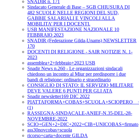
SNADIR n. 171
Sindacato Generale di Base – SGB CHIUSURA DI
482 SCUOLE NELLE REGIONI DEL SUD,
GABBIE SALARIALI E VINCOLI ALLA
MOBILITA’ PER I DOCENTI.
USB MANIFESTAZIONE NAZIONALE 10
FEBBRAIO 2023
SNADIR (Federazione Gilda-Unams) NEWSLETTER
170
DOCENTI DI RELIGIONE - SAIR NOTIZIE N. 1-
2023
assemblea+2+febbraio+2023 USB
Snadir News n.260 - Le organizzazioni sindacali
chiedono un incontro al Miur per predisporre i due
bandi di religione: ordinario e straordinario
CONSIGLIO DI STATO: IL SERVIZIO MILITARE
DEVE VALERE 6 PUNTI PER GLI ATA
Snadir newsletter169 DIC 2022
PIATTAFORMA+COBAS+SCUOLA+SCIOPERO__+2+
(1)
RASSEGNA-SINDACALE-ANIEF-N.35-DEL-28-
NOVEMBRE-2022
SCIO+GEN+2+DIC+2022+CIB+UNICOBAS+firmato
ass30novcobas+scuola
ricorso+carta+docente GILDA