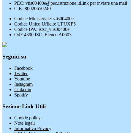
PEC:
viis00400e@pec.istruzione.it
Link per inviare una mail
C.F.: 80020650240
Codice Ministeriale: viis00400e
Codice Unico Ufficio: UFUXP5
Codice IPA: istsc_viis00400e
OdF 4390 ISC. Elenco A0603
Seguici su
Facebook
Twitter
Youtube
Instagram
Linkedin
Spotify
Sezione Link Utili
Cookie policy
Note legali
Informativa Privacy