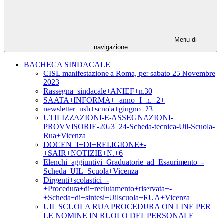
Menu di
navigazione
BACHECA SINDACALE
CISL manifestazione a Roma, per sabato 25 Novembre
2023
Rassegna+sindacale+ANIEF+n.30
SAATA+INFORMA++anno+I+n.+2+
newsletter+usb+scuola+giugno+23
UTILIZZAZIONI-E-ASSEGNAZIONI-
PROVVISORIE-2023_24-Scheda-tecnica-Uil-Scuola-
Rua+Vicenza
DOCENTI+DI+RELIGIONE+-
+SAIR+NOTIZIE+N.+6
Elenchi_aggiuntivi_Graduatorie_ad_Esaurimento_-
Scheda_UIL_Scuola+Vicenza
Dirgenti+scolastici+-
+Procedura+di+reclutamento+riservata+-
+Scheda+di+sintesi+Uilscuola+RUA+Vicenza
UIL SCUOLA RUA PROCEDURA ON LINE PER
LE NOMINE IN RUOLO DEL PERSONALE