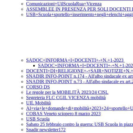
Comunicazioni+UilScuolaRua+Vicenza
ASSEMBLEE IN PRESENZA PER SOLI DOCENTI I
USB+Scuola+sportello+inserimento+negli+elenchi+aggiu
SADOC+INFORMA+I+DOCENTI+-+N.+1-2023
SADOC+INFORMA+I+DOCENTI+-+N.+1-202
DOCENTI+DI+RELIGIONE+-+SAIR+NOTIZIE+N.+
SNADIR INFO-POINT n.174 - All'albo sindacale ex art.
SNADIR INFO-POINT n.73 - All'albo sindacale ex art.25 l
CORSO DS
Le regole per la MOBILITÀ 2023/24 CISL
Segreteria FLC CGIL VICENZA mobilità
UIL Mobilità
Al+via+le+domande+di+mobilità+2023+24+sportello+
COBAS Veneto sciopero 8 marzo 2023
USB Scuola
Sabato 25 febbraio contro la guerra: USB Scuola in pia
Snadir newsletter172