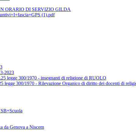
N ORARIO DI SERVIZIO GILDA
ntivi+I+fascia+GPS (1).pdf
3
3-2023
25 legge 300/1970 - insegnanti di religione di RUOLO
egge 300/1970 - Rilevazione Organico di diritto dei docenti di relig
USB+Scuola
zza da Genova a Niscem