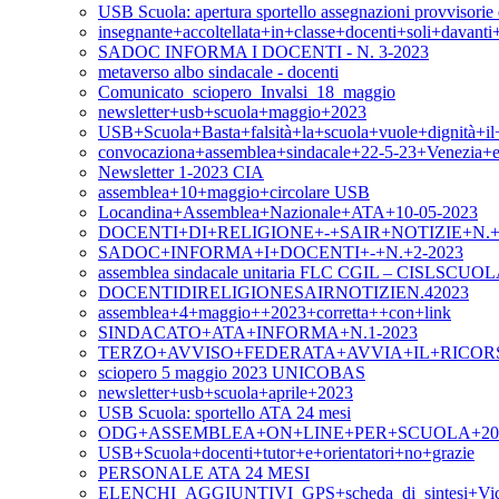
USB Scuola: apertura sportello assegnazioni provvisorie e
insegnante+accoltellata+in+classe+docenti+soli+davan
SADOC INFORMA I DOCENTI - N. 3-2023
metaverso albo sindacale - docenti
Comunicato_sciopero_Invalsi_18_maggio
newsletter+usb+scuola+maggio+2023
USB+Scuola+Basta+falsità+la+scuola+vuole+dignità+i
convocaziona+assemblea+sindacale+22-5-23+Venezia+
Newsletter 1-2023 CIA
assemblea+10+maggio+circolare USB
Locandina+Assemblea+Nazionale+ATA+10-05-2023
DOCENTI+DI+RELIGIONE+-+SAIR+NOTIZIE+N.+4
SADOC+INFORMA+I+DOCENTI+-+N.+2-2023
assemblea sindacale unitaria FLC CGIL – CISLSCUOLA –
DOCENTIDIRELIGIONESAIRNOTIZIEN.42023
assemblea+4+maggio++2023+corretta++con+link
SINDACATO+ATA+INFORMA+N.1-2023
TERZO+AVVISO+FEDERATA+AVVIA+IL+RICOR
sciopero 5 maggio 2023 UNICOBAS
newsletter+usb+scuola+aprile+2023
USB Scuola: sportello ATA 24 mesi
ODG+ASSEMBLEA+ON+LINE+PER+SCUOLA+20+A
USB+Scuola+docenti+tutor+e+orientatori+no+grazie
PERSONALE ATA 24 MESI
ELENCHI_AGGIUNTIVI_GPS+scheda_di_sintesi+Vic