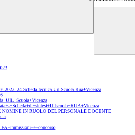
2023
3_24-Scheda-tecnica-Uil-Scuola-Rua+Vicenza
6
eda_UIL_Scuola+Vicenza
ervata+-+Scheda+di+sintesi+Uilscuola+RUA+Vicenza
E NOMINE IN RUOLO DEL PERSONALE DOCENTE
cia
FA+immissioni+e+concorso