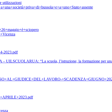
 utilizzazioni
ti+a+una+società+priva+di+bussola+e+a+uno+Stato+assente
l+26+maggio+è+sciopero
e+Vicenza
-2023.pdf
 UILSCUOLARUA: “La scuola, l’istruzione, la formazione per una nuo
SO+AL+GIUDICE+DEL+LAVORO-+SCADENZA+GIUGNO+20
PRILE+2023.pdf
enza