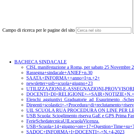
Campo di ricerca per le pagine del sito
BACHECA SINDACALE
CISL manifestazione a Roma, per sabato 25 Novembre 
Rassegna+sindacale+ANIEF+n.30
SAATA+INFORMA++anno+I+n.+2+
newsletter+usb+scuola+giugno+23
UTILIZZAZIONI-E-ASSEGNAZIONI-PROVVISORIE-202
DOCENTI+DI+RELIGIONE+-+SAIR+NOTIZIE+N.+
Elenchi_aggiuntivi_Graduatorie_ad_Esaurimento_-Sch
Dirgenti+scolastici+-+Procedura+di+reclutamento+ris
UIL SCUOLA RUA PROCEDURA ON LINE PER L
USB Scuola: Scioglimento riserva GaE e GPS Prima Fas
FerieSchedatecnicaUILscuolaVicenza.
USB+Scuola+14+giugno+ore+17+Question+Time+su+T
SADOC+INFORMA+I+DOCENTI+-+N.+4-2023