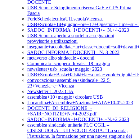
DOCENTE
USB Scuola: Scioglimento riserva GaE e GPS Prima
Fascia
FerieSchedatecnicaUILscuolaVicenza.
USB+Scuola+14+giugno+ore+17+Question+Time+su+T
SADOC+INFORMA+I+DOCENTI+-+N.+4-2023
USB Scuola: apertura sportello assegnazioni
provvisorie e utilizzazioni
insegnante+accoltellata+in+classe+docenti+soli+davan
SADOC INFORMA I DOCENTI - N. 3-2023
metaverso albo sindacale - docenti
Comunicato_sciopero_Invalsi_18_maggio
newsletter+usb+scuola+maggio+2023
USB+Scuola+Basta+falsità+la+scuola+vuole+dignità+i
convocaziona+assemblea+sindacale+22-5-
23+Venezia+e+Vicenza
Newsletter 1-2023 CIA
assemblea+10+maggio+circolare USB
Locandina+Assemblea+Nazionale+ATA+10-05-2023
DOCENTI+DI+RELIGIONE+-
+SAIR+NOTIZIE+N.+4-2023.pdf
SADOC+INFORMA+I+DOCENTI+-+N.+2-2023
assemblea sindacale unitaria FLC CGIL –
CISLSCUOLA – UILSCUOLARUA: “La scuola,
l’istruzione, la formazione per una nuova stagione dei