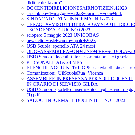
diritti e del lavoro”
DOCENTIDIRELIGIONESAIRNOTIZIEN.42023
assemblea+4+maggio++2023+corretta++con+link
SINDACATO+ATA+INFORMA+N.1-2023
TERZO+AVVISO+FEDERATA+AVVIA+IL+RICOR
+SCADENZA+GIUGNO+2023
sciopero 5 maggio 2023 UNICOBAS
newsletter+usb+scuola+aprile+2023
USB Scuola: sportello ATA 24 mesi
ODG+ASSEMBLEA+ON+LINE+PER+SCUOLA+20+A
USB+Scuola+docenti+tutor+e+orientatori+no+grazie
PERSONALE ATA 24 MESI
ELENCHI_AGGIUNTIVI_GPS+scheda_di_sintesi+Vic
Comunicazioni+UilScuolaRua+Vicenza
ASSEMBLEE IN PRESENZA PER SOLI DOCENTI
IN ORARIO DI SERVIZIO GILDA
USB+Scuola+sportello+inserimento+negli+elenchi+aggi
(1).pdf
SADOC+INFORMA+I+DOCENTI+-+N.+1-2023