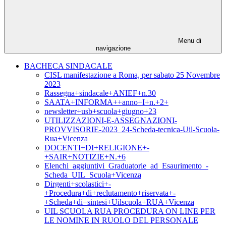
Menu di
navigazione
BACHECA SINDACALE
CISL manifestazione a Roma, per sabato 25 Novembre
2023
Rassegna+sindacale+ANIEF+n.30
SAATA+INFORMA++anno+I+n.+2+
newsletter+usb+scuola+giugno+23
UTILIZZAZIONI-E-ASSEGNAZIONI-
PROVVISORIE-2023_24-Scheda-tecnica-Uil-Scuola-
Rua+Vicenza
DOCENTI+DI+RELIGIONE+-
+SAIR+NOTIZIE+N.+6
Elenchi_aggiuntivi_Graduatorie_ad_Esaurimento_-
Scheda_UIL_Scuola+Vicenza
Dirgenti+scolastici+-
+Procedura+di+reclutamento+riservata+-
+Scheda+di+sintesi+Uilscuola+RUA+Vicenza
UIL SCUOLA RUA PROCEDURA ON LINE PER
LE NOMINE IN RUOLO DEL PERSONALE