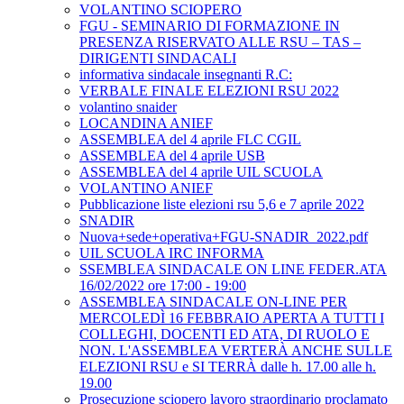
VOLANTINO SCIOPERO
FGU - SEMINARIO DI FORMAZIONE IN
PRESENZA RISERVATO ALLE RSU – TAS –
DIRIGENTI SINDACALI
informativa sindacale insegnanti R.C:
VERBALE FINALE ELEZIONI RSU 2022
volantino snaider
LOCANDINA ANIEF
ASSEMBLEA del 4 aprile FLC CGIL
ASSEMBLEA del 4 aprile USB
ASSEMBLEA del 4 aprile UIL SCUOLA
VOLANTINO ANIEF
Pubblicazione liste elezioni rsu 5,6 e 7 aprile 2022
SNADIR
Nuova+sede+operativa+FGU-SNADIR_2022.pdf
UIL SCUOLA IRC INFORMA
SSEMBLEA SINDACALE ON LINE FEDER.ATA
16/02/2022 ore 17:00 - 19:00
ASSEMBLEA SINDACALE ON-LINE PER
MERCOLEDÌ 16 FEBBRAIO APERTA A TUTTI I
COLLEGHI, DOCENTI ED ATA, DI RUOLO E
NON. L'ASSEMBLEA VERTERÀ ANCHE SULLE
ELEZIONI RSU e SI TERRÀ dalle h. 17.00 alle h.
19.00
Prosecuzione sciopero lavoro straordinario proclamato