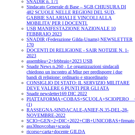
SNADIR n. 171
Sindacato Generale di Base – SGB CHIUSURA DI
482 SCUOLE NELLE REGIONI DEL SUD,
GABBIE SALARIALI E VINCOLI ALLA
MOBILITA’ PER I DOCENTI.
USB MANIFESTAZIONE NAZIONALE 10
FEBBRAIO 2023
SNADIR (Federazione Gilda-Unams) NEWSLETTER
170
DOCENTI DI RELIGIONE - SAIR NOTIZIE N. 1-
2023
assemblea+2+febbraio+2023 USB
Snadir News n.260 - Le organizzazioni sindacali
chiedono un incontro al Miur per predisporre i due
bandi di religione: ordinario e straordinario
CONSIGLIO DI STATO: IL SERVIZIO MILITARE
DEVE VALERE 6 PUNTI PER GLI ATA
Snadir newsletter169 DIC 2022
PIATTAFORMA+COBAS+SCUOLA+SCIOPERO__+2+
(1)
RASSEGNA-SINDACALE-ANIEF-N.35-DEL-28-
NOVEMBRE-2022
SCIO+GEN+2+DIC+2022+CIB+UNICOBAS+firmato
ass30novcobas+scuola
ricorso+carta+docente GILDA