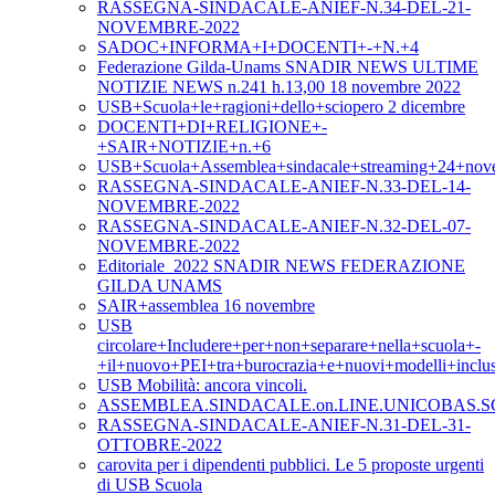
RASSEGNA-SINDACALE-ANIEF-N.34-DEL-21-
NOVEMBRE-2022
SADOC+INFORMA+I+DOCENTI+-+N.+4
Federazione Gilda-Unams SNADIR NEWS ULTIME
NOTIZIE NEWS n.241 h.13,00 18 novembre 2022
USB+Scuola+le+ragioni+dello+sciopero 2 dicembre
DOCENTI+DI+RELIGIONE+-
+SAIR+NOTIZIE+n.+6
USB+Scuola+Assemblea+sindacale+streaming+24+nov
RASSEGNA-SINDACALE-ANIEF-N.33-DEL-14-
NOVEMBRE-2022
RASSEGNA-SINDACALE-ANIEF-N.32-DEL-07-
NOVEMBRE-2022
Editoriale_2022 SNADIR NEWS FEDERAZIONE
GILDA UNAMS
SAIR+assemblea 16 novembre
USB
circolare+Includere+per+non+separare+nella+scuola+-
+il+nuovo+PEI+tra+burocrazia+e+nuovi+modelli+inclus
USB Mobilità: ancora vincoli.
ASSEMBLEA.SINDACALE.on.LINE.UNICOBAS.SC
RASSEGNA-SINDACALE-ANIEF-N.31-DEL-31-
OTTOBRE-2022
carovita per i dipendenti pubblici. Le 5 proposte urgenti
di USB Scuola