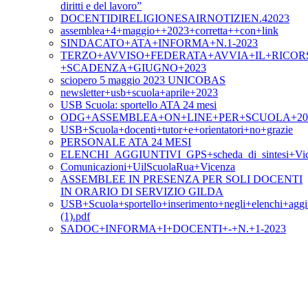
diritti e del lavoro”
DOCENTIDIRELIGIONESAIRNOTIZIEN.42023
assemblea+4+maggio++2023+corretta++con+link
SINDACATO+ATA+INFORMA+N.1-2023
TERZO+AVVISO+FEDERATA+AVVIA+IL+RICOR
+SCADENZA+GIUGNO+2023
sciopero 5 maggio 2023 UNICOBAS
newsletter+usb+scuola+aprile+2023
USB Scuola: sportello ATA 24 mesi
ODG+ASSEMBLEA+ON+LINE+PER+SCUOLA+20+A
USB+Scuola+docenti+tutor+e+orientatori+no+grazie
PERSONALE ATA 24 MESI
ELENCHI_AGGIUNTIVI_GPS+scheda_di_sintesi+Vic
Comunicazioni+UilScuolaRua+Vicenza
ASSEMBLEE IN PRESENZA PER SOLI DOCENTI
IN ORARIO DI SERVIZIO GILDA
USB+Scuola+sportello+inserimento+negli+elenchi+aggi
(1).pdf
SADOC+INFORMA+I+DOCENTI+-+N.+1-2023