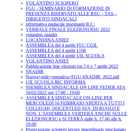
VOLANTINO SCIOPERO
FGU - SEMINARIO DI FORMAZIONE IN
PRESENZA RISERVATO ALLE RSU – TAS –
DIRIGENTI SINDACALI
informativa sindacale insegnanti R.C:
VERBALE FINALE ELEZIONI RSU 2022
volantino snaider
LOCANDINA ANIEF
ASSEMBLEA del 4 aprile FLC CGIL
ASSEMBLEA del 4 aprile USB
ASSEMBLEA del 4 aprile UIL SCUOLA
VOLANTINO ANIEF
Pubblicazione liste elezioni rsu 5,6 e 7 aprile 2022
SNADIR
Nuova+sede+operativa+FGU-SNADIR_2022.pdf
UIL SCUOLA IRC INFORMA
SSEMBLEA SINDACALE ON LINE FEDER.ATA
16/02/2022 ore 17:00 - 19:00
ASSEMBLEA SINDACALE ON-LINE PER
MERCOLEDÌ 16 FEBBRAIO APERTA A TUTTI I
COLLEGHI, DOCENTI ED ATA, DI RUOLO E
NON. L'ASSEMBLEA VERTERÀ ANCHE SULLE
ELEZIONI RSU e SI TERRÀ dalle h. 17.00 alle h.
19.00
Prosecuzione sciopero lavoro straordinario proclamato