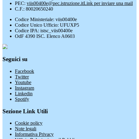
PEC:
viis00400e@pec.istruzione.it
Link per inviare una mail
C.F.: 80020650240
Codice Ministeriale: viis00400e
Codice Unico Ufficio: UFUXP5
Codice IPA: istsc_viis00400e
OdF 4390 ISC. Elenco A0603
Seguici su
Facebook
Twitter
Youtube
Instagram
Linkedin
Spotify
Sezione Link Utili
Cookie policy
Note legali
Informativa Privacy