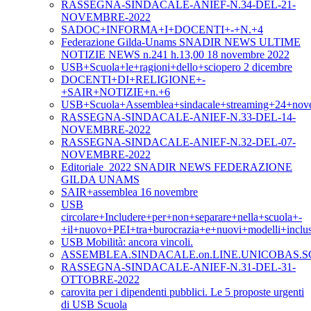
RASSEGNA-SINDACALE-ANIEF-N.34-DEL-21-
NOVEMBRE-2022
SADOC+INFORMA+I+DOCENTI+-+N.+4
Federazione Gilda-Unams SNADIR NEWS ULTIME
NOTIZIE NEWS n.241 h.13,00 18 novembre 2022
USB+Scuola+le+ragioni+dello+sciopero 2 dicembre
DOCENTI+DI+RELIGIONE+-
+SAIR+NOTIZIE+n.+6
USB+Scuola+Assemblea+sindacale+streaming+24+nov
RASSEGNA-SINDACALE-ANIEF-N.33-DEL-14-
NOVEMBRE-2022
RASSEGNA-SINDACALE-ANIEF-N.32-DEL-07-
NOVEMBRE-2022
Editoriale_2022 SNADIR NEWS FEDERAZIONE
GILDA UNAMS
SAIR+assemblea 16 novembre
USB
circolare+Includere+per+non+separare+nella+scuola+-
+il+nuovo+PEI+tra+burocrazia+e+nuovi+modelli+inclus
USB Mobilità: ancora vincoli.
ASSEMBLEA.SINDACALE.on.LINE.UNICOBAS.SC
RASSEGNA-SINDACALE-ANIEF-N.31-DEL-31-
OTTOBRE-2022
carovita per i dipendenti pubblici. Le 5 proposte urgenti
di USB Scuola