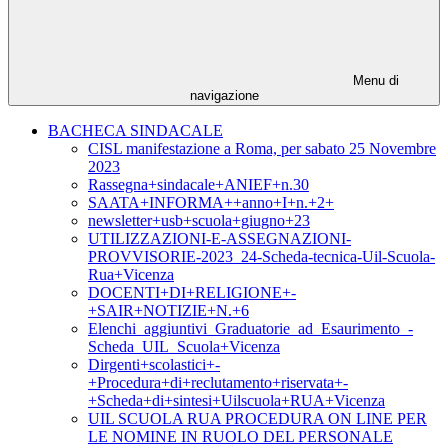
Menu di
navigazione
BACHECA SINDACALE
CISL manifestazione a Roma, per sabato 25 Novembre
2023
Rassegna+sindacale+ANIEF+n.30
SAATA+INFORMA++anno+I+n.+2+
newsletter+usb+scuola+giugno+23
UTILIZZAZIONI-E-ASSEGNAZIONI-
PROVVISORIE-2023_24-Scheda-tecnica-Uil-Scuola-
Rua+Vicenza
DOCENTI+DI+RELIGIONE+-
+SAIR+NOTIZIE+N.+6
Elenchi_aggiuntivi_Graduatorie_ad_Esaurimento_-
Scheda_UIL_Scuola+Vicenza
Dirgenti+scolastici+-
+Procedura+di+reclutamento+riservata+-
+Scheda+di+sintesi+Uilscuola+RUA+Vicenza
UIL SCUOLA RUA PROCEDURA ON LINE PER
LE NOMINE IN RUOLO DEL PERSONALE