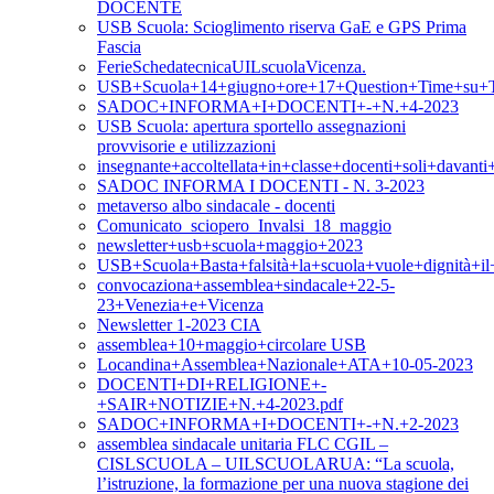
DOCENTE
USB Scuola: Scioglimento riserva GaE e GPS Prima
Fascia
FerieSchedatecnicaUILscuolaVicenza.
USB+Scuola+14+giugno+ore+17+Question+Time+su+T
SADOC+INFORMA+I+DOCENTI+-+N.+4-2023
USB Scuola: apertura sportello assegnazioni
provvisorie e utilizzazioni
insegnante+accoltellata+in+classe+docenti+soli+davan
SADOC INFORMA I DOCENTI - N. 3-2023
metaverso albo sindacale - docenti
Comunicato_sciopero_Invalsi_18_maggio
newsletter+usb+scuola+maggio+2023
USB+Scuola+Basta+falsità+la+scuola+vuole+dignità+i
convocaziona+assemblea+sindacale+22-5-
23+Venezia+e+Vicenza
Newsletter 1-2023 CIA
assemblea+10+maggio+circolare USB
Locandina+Assemblea+Nazionale+ATA+10-05-2023
DOCENTI+DI+RELIGIONE+-
+SAIR+NOTIZIE+N.+4-2023.pdf
SADOC+INFORMA+I+DOCENTI+-+N.+2-2023
assemblea sindacale unitaria FLC CGIL –
CISLSCUOLA – UILSCUOLARUA: “La scuola,
l’istruzione, la formazione per una nuova stagione dei