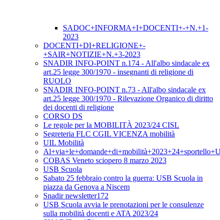
SADOC+INFORMA+I+DOCENTI+-+N.+1-
2023
DOCENTI+DI+RELIGIONE+-
+SAIR+NOTIZIE+N.+3-2023
SNADIR INFO-POINT n.174 - All'albo sindacale ex
art.25 legge 300/1970 - insegnanti di religione di
RUOLO
SNADIR INFO-POINT n.73 - All'albo sindacale ex
art.25 legge 300/1970 - Rilevazione Organico di diritto
dei docenti di religione
CORSO DS
Le regole per la MOBILITÀ 2023/24 CISL
Segreteria FLC CGIL VICENZA mobilità
UIL Mobilità
Al+via+le+domande+di+mobilità+2023+24+sportello+
COBAS Veneto sciopero 8 marzo 2023
USB Scuola
Sabato 25 febbraio contro la guerra: USB Scuola in
piazza da Genova a Niscem
Snadir newsletter172
USB Scuola avvia le prenotazioni per le consulenze
sulla mobilità docenti e ATA 2023/24