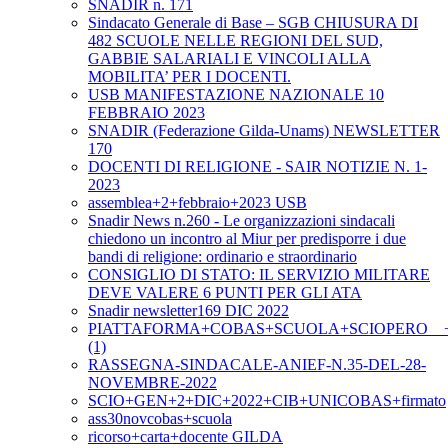
SNADIR n. 171
Sindacato Generale di Base – SGB CHIUSURA DI
482 SCUOLE NELLE REGIONI DEL SUD,
GABBIE SALARIALI E VINCOLI ALLA
MOBILITA’ PER I DOCENTI.
USB MANIFESTAZIONE NAZIONALE 10
FEBBRAIO 2023
SNADIR (Federazione Gilda-Unams) NEWSLETTER
170
DOCENTI DI RELIGIONE - SAIR NOTIZIE N. 1-
2023
assemblea+2+febbraio+2023 USB
Snadir News n.260 - Le organizzazioni sindacali
chiedono un incontro al Miur per predisporre i due
bandi di religione: ordinario e straordinario
CONSIGLIO DI STATO: IL SERVIZIO MILITARE
DEVE VALERE 6 PUNTI PER GLI ATA
Snadir newsletter169 DIC 2022
PIATTAFORMA+COBAS+SCUOLA+SCIOPERO__+2+
(1)
RASSEGNA-SINDACALE-ANIEF-N.35-DEL-28-
NOVEMBRE-2022
SCIO+GEN+2+DIC+2022+CIB+UNICOBAS+firmato
ass30novcobas+scuola
ricorso+carta+docente GILDA