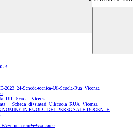
2023
3_24-Scheda-tecnica-Uil-Scuola-Rua+Vicenza
6
eda_UIL_Scuola+Vicenza
ervata+-+Scheda+di+sintesi+Uilscuola+RUA+Vicenza
E NOMINE IN RUOLO DEL PERSONALE DOCENTE
cia
FA+immissioni+e+concorso