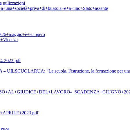
 utilizzazioni
ti+a+una+società+priva+di+bussola+e+a+uno+Stato+assente
l+26+maggio+è+sciopero
e+Vicenza
-2023.pdf
 UILSCUOLARUA: “La scuola, l’istruzione, la formazione per una nuo
SO+AL+GIUDICE+DEL+LAVORO-+SCADENZA+GIUGNO+20
PRILE+2023.pdf
enza