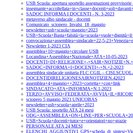
USB Scuola: apertura sportello assegnazioni provvisorie e
insegnante+accoltellata+in+classe+docenti+soli+davan
SADOC INFORMA I DOCENTI - N. 3-2023
metaverso albo sindacale - docenti
Comunicato_sciopero_Invalsi_18_maggio
newsletter+usb+scuola+maggio+2023
USB+Scuola+Basta+falsità+la+scuola+vuole+dignità+i
convocaziona+assemblea+sindacale+22-5-23+Venezia+
Newsletter 1-2023 CIA
assemblea+10+maggio+circolare USB
Locandina+Assemblea+Nazionale+ATA+10-05-2023
DOCENTI+DI+RELIGIONE+-+SAIR+NOTIZIE+N.+4
SADOC+INFORMA+I+DOCENTI+-+N.+2-2023
assemblea sindacale unitaria FLC CGIL – CISLSCUOLA –
DOCENTIDIRELIGIONESAIRNOTIZIEN.42023
assemblea+4+maggio++2023+corretta++con+link
SINDACATO+ATA+INFORMA+N.1-2023
TERZO+AVVISO+FEDERATA+AVVIA+IL+RICOR
sciopero 5 maggio 2023 UNICOBAS
newsletter+usb+scuola+aprile+2023
USB Scuola: sportello ATA 24 mesi
ODG+ASSEMBLEA+ON+LINE+PER+SCUOLA+20+A
USB+Scuola+docenti+tutor+e+orientatori+no+grazie
PERSONALE ATA 24 MESI
ELENCHI_AGGIUNTIVI_GPS+scheda_di_sintesi+Vic