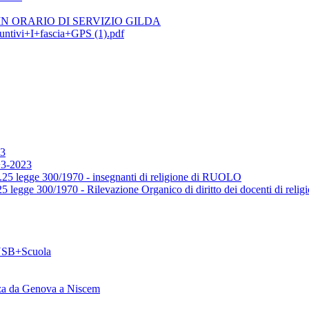
N ORARIO DI SERVIZIO GILDA
ntivi+I+fascia+GPS (1).pdf
3
3-2023
25 legge 300/1970 - insegnanti di religione di RUOLO
egge 300/1970 - Rilevazione Organico di diritto dei docenti di relig
USB+Scuola
zza da Genova a Niscem