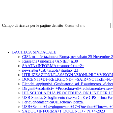
Campo di ricerca per le pagine del sito
BACHECA SINDACALE
CISL manifestazione a Roma, per sabato 25 Novembre 
Rassegna+sindacale+ANIEF+n.30
SAATA+INFORMA++anno+I+n.+2+
newsletter+usb+scuola+giugno+23
UTILIZZAZIONI-E-ASSEGNAZIONI-PROVVISORIE-202
DOCENTI+DI+RELIGIONE+-+SAIR+NOTIZIE+N.+
Elenchi_aggiuntivi_Graduatorie_ad_Esaurimento_-Sch
Dirgenti+scolastici+-+Procedura+di+reclutamento+ris
UIL SCUOLA RUA PROCEDURA ON LINE PER L
USB Scuola: Scioglimento riserva GaE e GPS Prima Fas
FerieSchedatecnicaUILscuolaVicenza.
USB+Scuola+14+giugno+ore+17+Question+Time+su+T
SADOC+INFORMA+I+DOCENTI+-+N.+4-2023