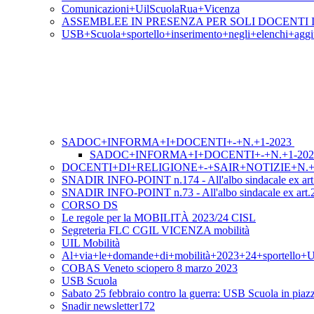
Comunicazioni+UilScuolaRua+Vicenza
ASSEMBLEE IN PRESENZA PER SOLI DOCENTI I
USB+Scuola+sportello+inserimento+negli+elenchi+aggiu
SADOC+INFORMA+I+DOCENTI+-+N.+1-2023
SADOC+INFORMA+I+DOCENTI+-+N.+1-202
DOCENTI+DI+RELIGIONE+-+SAIR+NOTIZIE+N.+
SNADIR INFO-POINT n.174 - All'albo sindacale ex art.
SNADIR INFO-POINT n.73 - All'albo sindacale ex art.25 l
CORSO DS
Le regole per la MOBILITÀ 2023/24 CISL
Segreteria FLC CGIL VICENZA mobilità
UIL Mobilità
Al+via+le+domande+di+mobilità+2023+24+sportello+
COBAS Veneto sciopero 8 marzo 2023
USB Scuola
Sabato 25 febbraio contro la guerra: USB Scuola in pia
Snadir newsletter172