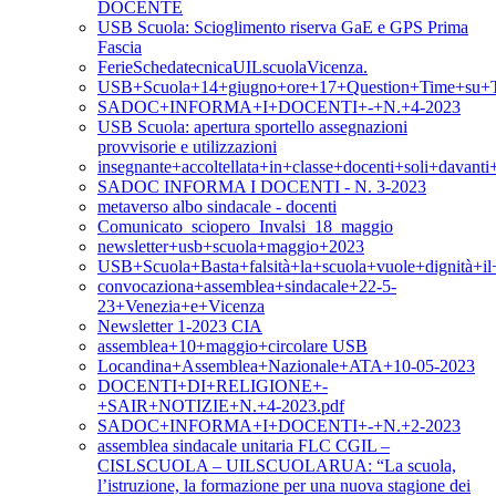
DOCENTE
USB Scuola: Scioglimento riserva GaE e GPS Prima
Fascia
FerieSchedatecnicaUILscuolaVicenza.
USB+Scuola+14+giugno+ore+17+Question+Time+su+T
SADOC+INFORMA+I+DOCENTI+-+N.+4-2023
USB Scuola: apertura sportello assegnazioni
provvisorie e utilizzazioni
insegnante+accoltellata+in+classe+docenti+soli+davan
SADOC INFORMA I DOCENTI - N. 3-2023
metaverso albo sindacale - docenti
Comunicato_sciopero_Invalsi_18_maggio
newsletter+usb+scuola+maggio+2023
USB+Scuola+Basta+falsità+la+scuola+vuole+dignità+i
convocaziona+assemblea+sindacale+22-5-
23+Venezia+e+Vicenza
Newsletter 1-2023 CIA
assemblea+10+maggio+circolare USB
Locandina+Assemblea+Nazionale+ATA+10-05-2023
DOCENTI+DI+RELIGIONE+-
+SAIR+NOTIZIE+N.+4-2023.pdf
SADOC+INFORMA+I+DOCENTI+-+N.+2-2023
assemblea sindacale unitaria FLC CGIL –
CISLSCUOLA – UILSCUOLARUA: “La scuola,
l’istruzione, la formazione per una nuova stagione dei