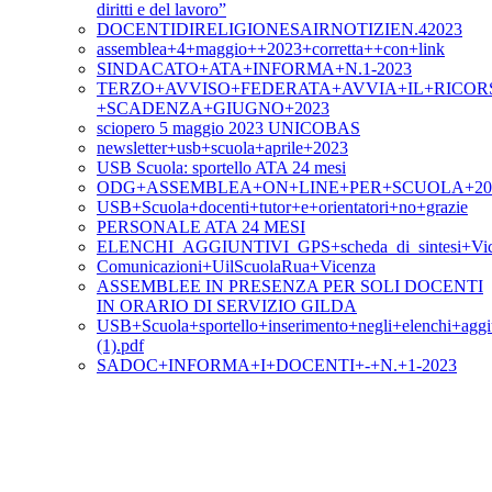
diritti e del lavoro”
DOCENTIDIRELIGIONESAIRNOTIZIEN.42023
assemblea+4+maggio++2023+corretta++con+link
SINDACATO+ATA+INFORMA+N.1-2023
TERZO+AVVISO+FEDERATA+AVVIA+IL+RICOR
+SCADENZA+GIUGNO+2023
sciopero 5 maggio 2023 UNICOBAS
newsletter+usb+scuola+aprile+2023
USB Scuola: sportello ATA 24 mesi
ODG+ASSEMBLEA+ON+LINE+PER+SCUOLA+20+A
USB+Scuola+docenti+tutor+e+orientatori+no+grazie
PERSONALE ATA 24 MESI
ELENCHI_AGGIUNTIVI_GPS+scheda_di_sintesi+Vic
Comunicazioni+UilScuolaRua+Vicenza
ASSEMBLEE IN PRESENZA PER SOLI DOCENTI
IN ORARIO DI SERVIZIO GILDA
USB+Scuola+sportello+inserimento+negli+elenchi+aggi
(1).pdf
SADOC+INFORMA+I+DOCENTI+-+N.+1-2023