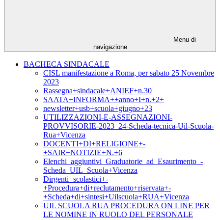
Menu di
navigazione
BACHECA SINDACALE
CISL manifestazione a Roma, per sabato 25 Novembre
2023
Rassegna+sindacale+ANIEF+n.30
SAATA+INFORMA++anno+I+n.+2+
newsletter+usb+scuola+giugno+23
UTILIZZAZIONI-E-ASSEGNAZIONI-
PROVVISORIE-2023_24-Scheda-tecnica-Uil-Scuola-
Rua+Vicenza
DOCENTI+DI+RELIGIONE+-
+SAIR+NOTIZIE+N.+6
Elenchi_aggiuntivi_Graduatorie_ad_Esaurimento_-
Scheda_UIL_Scuola+Vicenza
Dirgenti+scolastici+-
+Procedura+di+reclutamento+riservata+-
+Scheda+di+sintesi+Uilscuola+RUA+Vicenza
UIL SCUOLA RUA PROCEDURA ON LINE PER
LE NOMINE IN RUOLO DEL PERSONALE