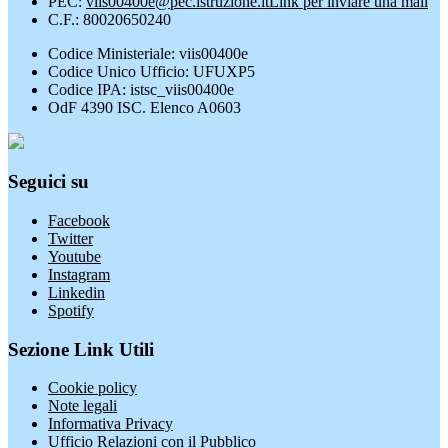
PEC:
viis00400e@pec.istruzione.it
Link per inviare una mail
C.F.: 80020650240
Codice Ministeriale: viis00400e
Codice Unico Ufficio: UFUXP5
Codice IPA: istsc_viis00400e
OdF 4390 ISC. Elenco A0603
Seguici su
Facebook
Twitter
Youtube
Instagram
Linkedin
Spotify
Sezione Link Utili
Cookie policy
Note legali
Informativa Privacy
Ufficio Relazioni con il Pubblico