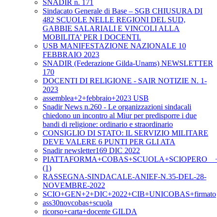
SNADIR n. 171
Sindacato Generale di Base – SGB CHIUSURA DI
482 SCUOLE NELLE REGIONI DEL SUD,
GABBIE SALARIALI E VINCOLI ALLA
MOBILITA’ PER I DOCENTI.
USB MANIFESTAZIONE NAZIONALE 10
FEBBRAIO 2023
SNADIR (Federazione Gilda-Unams) NEWSLETTER
170
DOCENTI DI RELIGIONE - SAIR NOTIZIE N. 1-
2023
assemblea+2+febbraio+2023 USB
Snadir News n.260 - Le organizzazioni sindacali
chiedono un incontro al Miur per predisporre i due
bandi di religione: ordinario e straordinario
CONSIGLIO DI STATO: IL SERVIZIO MILITARE
DEVE VALERE 6 PUNTI PER GLI ATA
Snadir newsletter169 DIC 2022
PIATTAFORMA+COBAS+SCUOLA+SCIOPERO__+2+
(1)
RASSEGNA-SINDACALE-ANIEF-N.35-DEL-28-
NOVEMBRE-2022
SCIO+GEN+2+DIC+2022+CIB+UNICOBAS+firmato
ass30novcobas+scuola
ricorso+carta+docente GILDA