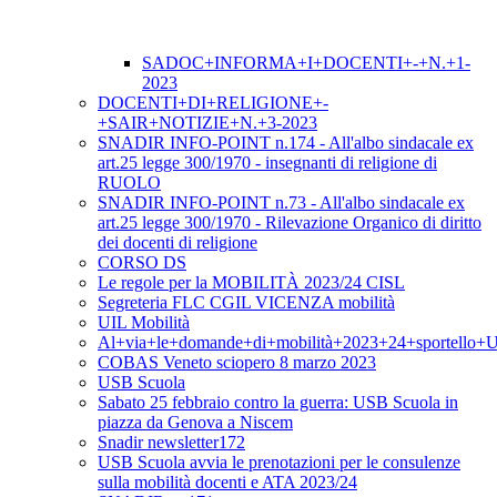
SADOC+INFORMA+I+DOCENTI+-+N.+1-
2023
DOCENTI+DI+RELIGIONE+-
+SAIR+NOTIZIE+N.+3-2023
SNADIR INFO-POINT n.174 - All'albo sindacale ex
art.25 legge 300/1970 - insegnanti di religione di
RUOLO
SNADIR INFO-POINT n.73 - All'albo sindacale ex
art.25 legge 300/1970 - Rilevazione Organico di diritto
dei docenti di religione
CORSO DS
Le regole per la MOBILITÀ 2023/24 CISL
Segreteria FLC CGIL VICENZA mobilità
UIL Mobilità
Al+via+le+domande+di+mobilità+2023+24+sportello+
COBAS Veneto sciopero 8 marzo 2023
USB Scuola
Sabato 25 febbraio contro la guerra: USB Scuola in
piazza da Genova a Niscem
Snadir newsletter172
USB Scuola avvia le prenotazioni per le consulenze
sulla mobilità docenti e ATA 2023/24