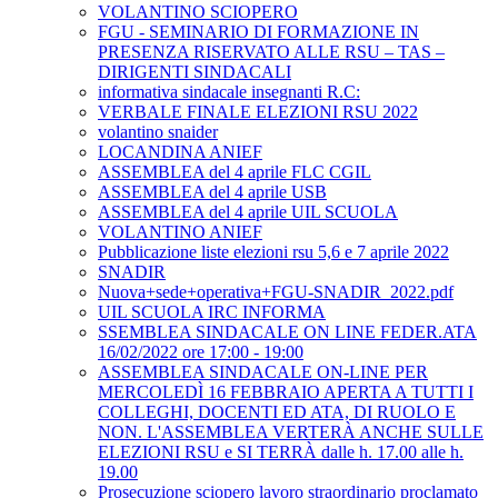
VOLANTINO SCIOPERO
FGU - SEMINARIO DI FORMAZIONE IN
PRESENZA RISERVATO ALLE RSU – TAS –
DIRIGENTI SINDACALI
informativa sindacale insegnanti R.C:
VERBALE FINALE ELEZIONI RSU 2022
volantino snaider
LOCANDINA ANIEF
ASSEMBLEA del 4 aprile FLC CGIL
ASSEMBLEA del 4 aprile USB
ASSEMBLEA del 4 aprile UIL SCUOLA
VOLANTINO ANIEF
Pubblicazione liste elezioni rsu 5,6 e 7 aprile 2022
SNADIR
Nuova+sede+operativa+FGU-SNADIR_2022.pdf
UIL SCUOLA IRC INFORMA
SSEMBLEA SINDACALE ON LINE FEDER.ATA
16/02/2022 ore 17:00 - 19:00
ASSEMBLEA SINDACALE ON-LINE PER
MERCOLEDÌ 16 FEBBRAIO APERTA A TUTTI I
COLLEGHI, DOCENTI ED ATA, DI RUOLO E
NON. L'ASSEMBLEA VERTERÀ ANCHE SULLE
ELEZIONI RSU e SI TERRÀ dalle h. 17.00 alle h.
19.00
Prosecuzione sciopero lavoro straordinario proclamato