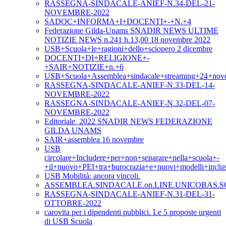
RASSEGNA-SINDACALE-ANIEF-N.34-DEL-21-
NOVEMBRE-2022
SADOC+INFORMA+I+DOCENTI+-+N.+4
Federazione Gilda-Unams SNADIR NEWS ULTIME
NOTIZIE NEWS n.241 h.13,00 18 novembre 2022
USB+Scuola+le+ragioni+dello+sciopero 2 dicembre
DOCENTI+DI+RELIGIONE+-
+SAIR+NOTIZIE+n.+6
USB+Scuola+Assemblea+sindacale+streaming+24+nov
RASSEGNA-SINDACALE-ANIEF-N.33-DEL-14-
NOVEMBRE-2022
RASSEGNA-SINDACALE-ANIEF-N.32-DEL-07-
NOVEMBRE-2022
Editoriale_2022 SNADIR NEWS FEDERAZIONE
GILDA UNAMS
SAIR+assemblea 16 novembre
USB
circolare+Includere+per+non+separare+nella+scuola+-
+il+nuovo+PEI+tra+burocrazia+e+nuovi+modelli+inclus
USB Mobilità: ancora vincoli.
ASSEMBLEA.SINDACALE.on.LINE.UNICOBAS.SC
RASSEGNA-SINDACALE-ANIEF-N.31-DEL-31-
OTTOBRE-2022
carovita per i dipendenti pubblici. Le 5 proposte urgenti
di USB Scuola