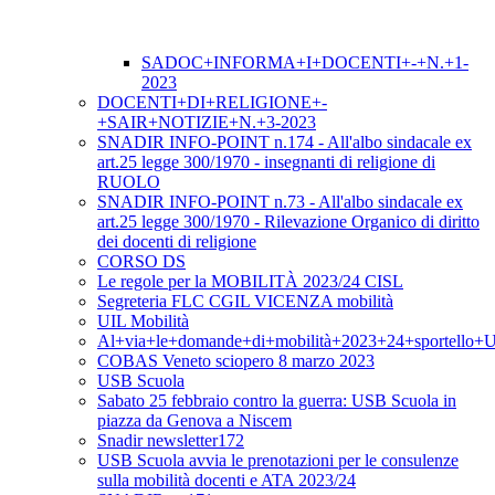
SADOC+INFORMA+I+DOCENTI+-+N.+1-
2023
DOCENTI+DI+RELIGIONE+-
+SAIR+NOTIZIE+N.+3-2023
SNADIR INFO-POINT n.174 - All'albo sindacale ex
art.25 legge 300/1970 - insegnanti di religione di
RUOLO
SNADIR INFO-POINT n.73 - All'albo sindacale ex
art.25 legge 300/1970 - Rilevazione Organico di diritto
dei docenti di religione
CORSO DS
Le regole per la MOBILITÀ 2023/24 CISL
Segreteria FLC CGIL VICENZA mobilità
UIL Mobilità
Al+via+le+domande+di+mobilità+2023+24+sportello+
COBAS Veneto sciopero 8 marzo 2023
USB Scuola
Sabato 25 febbraio contro la guerra: USB Scuola in
piazza da Genova a Niscem
Snadir newsletter172
USB Scuola avvia le prenotazioni per le consulenze
sulla mobilità docenti e ATA 2023/24