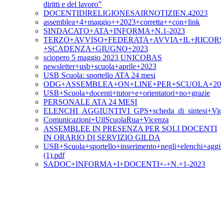
diritti e del lavoro”
DOCENTIDIRELIGIONESAIRNOTIZIEN.42023
assemblea+4+maggio++2023+corretta++con+link
SINDACATO+ATA+INFORMA+N.1-2023
TERZO+AVVISO+FEDERATA+AVVIA+IL+RICOR
+SCADENZA+GIUGNO+2023
sciopero 5 maggio 2023 UNICOBAS
newsletter+usb+scuola+aprile+2023
USB Scuola: sportello ATA 24 mesi
ODG+ASSEMBLEA+ON+LINE+PER+SCUOLA+20+A
USB+Scuola+docenti+tutor+e+orientatori+no+grazie
PERSONALE ATA 24 MESI
ELENCHI_AGGIUNTIVI_GPS+scheda_di_sintesi+Vic
Comunicazioni+UilScuolaRua+Vicenza
ASSEMBLEE IN PRESENZA PER SOLI DOCENTI
IN ORARIO DI SERVIZIO GILDA
USB+Scuola+sportello+inserimento+negli+elenchi+aggi
(1).pdf
SADOC+INFORMA+I+DOCENTI+-+N.+1-2023