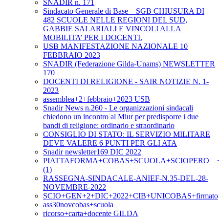
SNADIR n. 171
Sindacato Generale di Base – SGB CHIUSURA DI
482 SCUOLE NELLE REGIONI DEL SUD,
GABBIE SALARIALI E VINCOLI ALLA
MOBILITA’ PER I DOCENTI.
USB MANIFESTAZIONE NAZIONALE 10
FEBBRAIO 2023
SNADIR (Federazione Gilda-Unams) NEWSLETTER
170
DOCENTI DI RELIGIONE - SAIR NOTIZIE N. 1-
2023
assemblea+2+febbraio+2023 USB
Snadir News n.260 - Le organizzazioni sindacali
chiedono un incontro al Miur per predisporre i due
bandi di religione: ordinario e straordinario
CONSIGLIO DI STATO: IL SERVIZIO MILITARE
DEVE VALERE 6 PUNTI PER GLI ATA
Snadir newsletter169 DIC 2022
PIATTAFORMA+COBAS+SCUOLA+SCIOPERO__+2+
(1)
RASSEGNA-SINDACALE-ANIEF-N.35-DEL-28-
NOVEMBRE-2022
SCIO+GEN+2+DIC+2022+CIB+UNICOBAS+firmato
ass30novcobas+scuola
ricorso+carta+docente GILDA