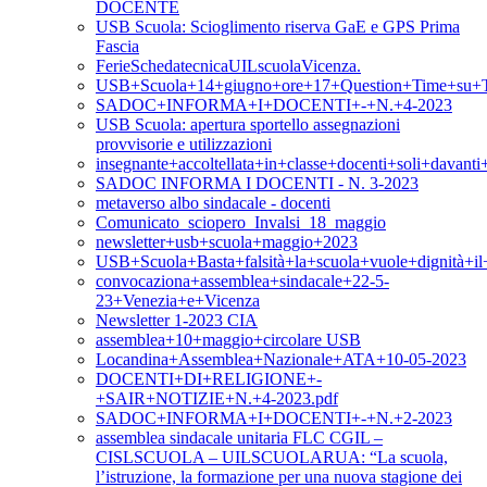
DOCENTE
USB Scuola: Scioglimento riserva GaE e GPS Prima
Fascia
FerieSchedatecnicaUILscuolaVicenza.
USB+Scuola+14+giugno+ore+17+Question+Time+su+T
SADOC+INFORMA+I+DOCENTI+-+N.+4-2023
USB Scuola: apertura sportello assegnazioni
provvisorie e utilizzazioni
insegnante+accoltellata+in+classe+docenti+soli+davan
SADOC INFORMA I DOCENTI - N. 3-2023
metaverso albo sindacale - docenti
Comunicato_sciopero_Invalsi_18_maggio
newsletter+usb+scuola+maggio+2023
USB+Scuola+Basta+falsità+la+scuola+vuole+dignità+i
convocaziona+assemblea+sindacale+22-5-
23+Venezia+e+Vicenza
Newsletter 1-2023 CIA
assemblea+10+maggio+circolare USB
Locandina+Assemblea+Nazionale+ATA+10-05-2023
DOCENTI+DI+RELIGIONE+-
+SAIR+NOTIZIE+N.+4-2023.pdf
SADOC+INFORMA+I+DOCENTI+-+N.+2-2023
assemblea sindacale unitaria FLC CGIL –
CISLSCUOLA – UILSCUOLARUA: “La scuola,
l’istruzione, la formazione per una nuova stagione dei