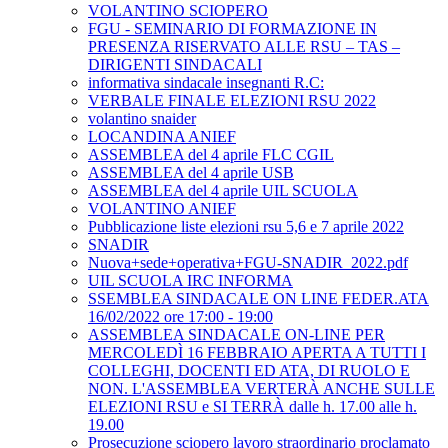
VOLANTINO SCIOPERO
FGU - SEMINARIO DI FORMAZIONE IN
PRESENZA RISERVATO ALLE RSU – TAS –
DIRIGENTI SINDACALI
informativa sindacale insegnanti R.C:
VERBALE FINALE ELEZIONI RSU 2022
volantino snaider
LOCANDINA ANIEF
ASSEMBLEA del 4 aprile FLC CGIL
ASSEMBLEA del 4 aprile USB
ASSEMBLEA del 4 aprile UIL SCUOLA
VOLANTINO ANIEF
Pubblicazione liste elezioni rsu 5,6 e 7 aprile 2022
SNADIR
Nuova+sede+operativa+FGU-SNADIR_2022.pdf
UIL SCUOLA IRC INFORMA
SSEMBLEA SINDACALE ON LINE FEDER.ATA
16/02/2022 ore 17:00 - 19:00
ASSEMBLEA SINDACALE ON-LINE PER
MERCOLEDÌ 16 FEBBRAIO APERTA A TUTTI I
COLLEGHI, DOCENTI ED ATA, DI RUOLO E
NON. L'ASSEMBLEA VERTERÀ ANCHE SULLE
ELEZIONI RSU e SI TERRÀ dalle h. 17.00 alle h.
19.00
Prosecuzione sciopero lavoro straordinario proclamato