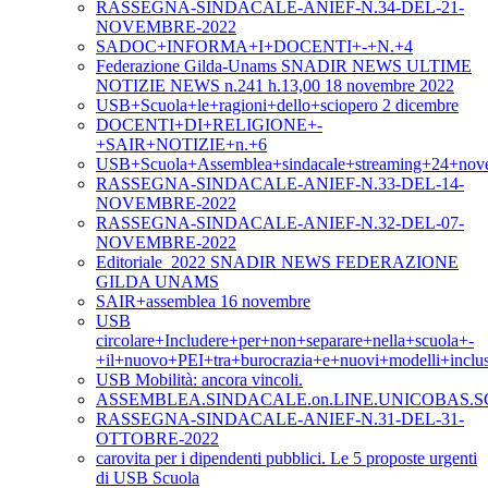
RASSEGNA-SINDACALE-ANIEF-N.34-DEL-21-
NOVEMBRE-2022
SADOC+INFORMA+I+DOCENTI+-+N.+4
Federazione Gilda-Unams SNADIR NEWS ULTIME
NOTIZIE NEWS n.241 h.13,00 18 novembre 2022
USB+Scuola+le+ragioni+dello+sciopero 2 dicembre
DOCENTI+DI+RELIGIONE+-
+SAIR+NOTIZIE+n.+6
USB+Scuola+Assemblea+sindacale+streaming+24+nov
RASSEGNA-SINDACALE-ANIEF-N.33-DEL-14-
NOVEMBRE-2022
RASSEGNA-SINDACALE-ANIEF-N.32-DEL-07-
NOVEMBRE-2022
Editoriale_2022 SNADIR NEWS FEDERAZIONE
GILDA UNAMS
SAIR+assemblea 16 novembre
USB
circolare+Includere+per+non+separare+nella+scuola+-
+il+nuovo+PEI+tra+burocrazia+e+nuovi+modelli+inclus
USB Mobilità: ancora vincoli.
ASSEMBLEA.SINDACALE.on.LINE.UNICOBAS.SC
RASSEGNA-SINDACALE-ANIEF-N.31-DEL-31-
OTTOBRE-2022
carovita per i dipendenti pubblici. Le 5 proposte urgenti
di USB Scuola