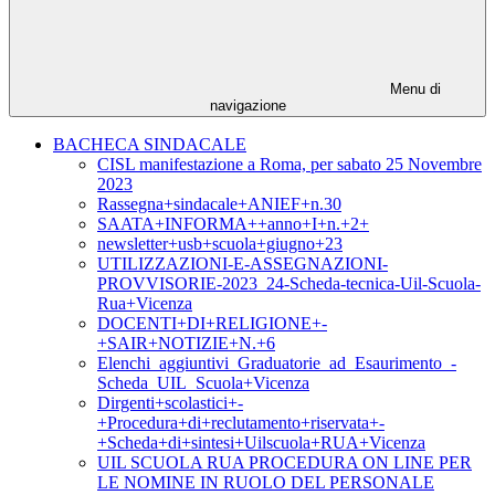
Menu di
navigazione
BACHECA SINDACALE
CISL manifestazione a Roma, per sabato 25 Novembre
2023
Rassegna+sindacale+ANIEF+n.30
SAATA+INFORMA++anno+I+n.+2+
newsletter+usb+scuola+giugno+23
UTILIZZAZIONI-E-ASSEGNAZIONI-
PROVVISORIE-2023_24-Scheda-tecnica-Uil-Scuola-
Rua+Vicenza
DOCENTI+DI+RELIGIONE+-
+SAIR+NOTIZIE+N.+6
Elenchi_aggiuntivi_Graduatorie_ad_Esaurimento_-
Scheda_UIL_Scuola+Vicenza
Dirgenti+scolastici+-
+Procedura+di+reclutamento+riservata+-
+Scheda+di+sintesi+Uilscuola+RUA+Vicenza
UIL SCUOLA RUA PROCEDURA ON LINE PER
LE NOMINE IN RUOLO DEL PERSONALE