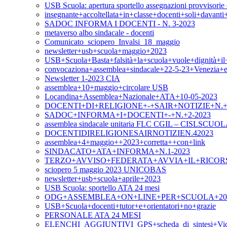
USB Scuola: apertura sportello assegnazioni provvisorie e
insegnante+accoltellata+in+classe+docenti+soli+davan
SADOC INFORMA I DOCENTI - N. 3-2023
metaverso albo sindacale - docenti
Comunicato_sciopero_Invalsi_18_maggio
newsletter+usb+scuola+maggio+2023
USB+Scuola+Basta+falsità+la+scuola+vuole+dignità+i
convocaziona+assemblea+sindacale+22-5-23+Venezia+
Newsletter 1-2023 CIA
assemblea+10+maggio+circolare USB
Locandina+Assemblea+Nazionale+ATA+10-05-2023
DOCENTI+DI+RELIGIONE+-+SAIR+NOTIZIE+N.+4
SADOC+INFORMA+I+DOCENTI+-+N.+2-2023
assemblea sindacale unitaria FLC CGIL – CISLSCUOLA –
DOCENTIDIRELIGIONESAIRNOTIZIEN.42023
assemblea+4+maggio++2023+corretta++con+link
SINDACATO+ATA+INFORMA+N.1-2023
TERZO+AVVISO+FEDERATA+AVVIA+IL+RICOR
sciopero 5 maggio 2023 UNICOBAS
newsletter+usb+scuola+aprile+2023
USB Scuola: sportello ATA 24 mesi
ODG+ASSEMBLEA+ON+LINE+PER+SCUOLA+20+A
USB+Scuola+docenti+tutor+e+orientatori+no+grazie
PERSONALE ATA 24 MESI
ELENCHI_AGGIUNTIVI_GPS+scheda_di_sintesi+Vic