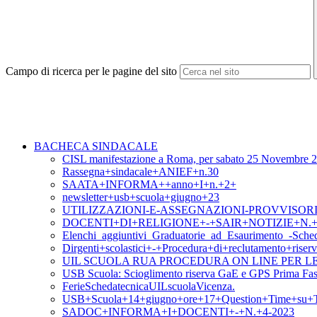
Campo di ricerca per le pagine del sito
BACHECA SINDACALE
CISL manifestazione a Roma, per sabato 25 Novembre 
Rassegna+sindacale+ANIEF+n.30
SAATA+INFORMA++anno+I+n.+2+
newsletter+usb+scuola+giugno+23
UTILIZZAZIONI-E-ASSEGNAZIONI-PROVVISORIE-202
DOCENTI+DI+RELIGIONE+-+SAIR+NOTIZIE+N.+
Elenchi_aggiuntivi_Graduatorie_ad_Esaurimento_-Sch
Dirgenti+scolastici+-+Procedura+di+reclutamento+ris
UIL SCUOLA RUA PROCEDURA ON LINE PER L
USB Scuola: Scioglimento riserva GaE e GPS Prima Fas
FerieSchedatecnicaUILscuolaVicenza.
USB+Scuola+14+giugno+ore+17+Question+Time+su+T
SADOC+INFORMA+I+DOCENTI+-+N.+4-2023