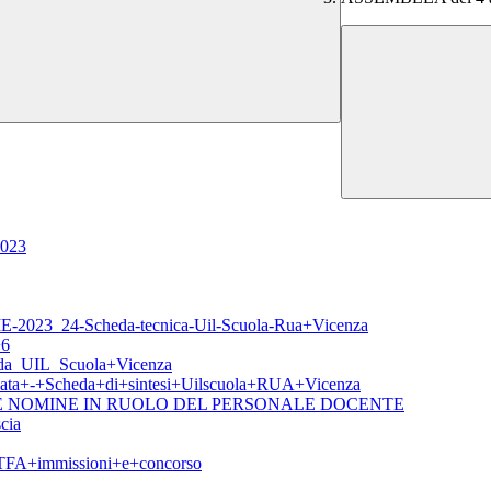
2023
3_24-Scheda-tecnica-Uil-Scuola-Rua+Vicenza
6
eda_UIL_Scuola+Vicenza
ervata+-+Scheda+di+sintesi+Uilscuola+RUA+Vicenza
E NOMINE IN RUOLO DEL PERSONALE DOCENTE
cia
FA+immissioni+e+concorso