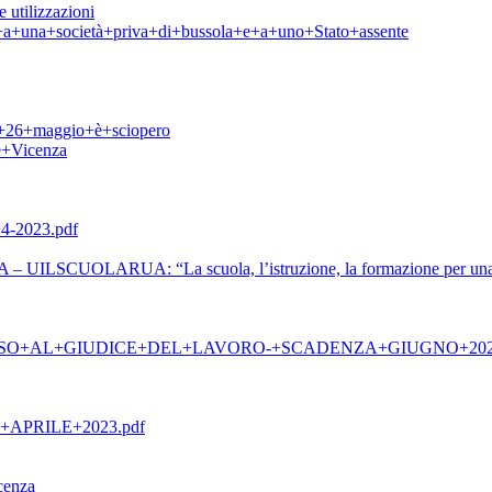
 utilizzazioni
ti+a+una+società+priva+di+bussola+e+a+uno+Stato+assente
l+26+maggio+è+sciopero
e+Vicenza
-2023.pdf
 UILSCUOLARUA: “La scuola, l’istruzione, la formazione per una nuo
SO+AL+GIUDICE+DEL+LAVORO-+SCADENZA+GIUGNO+20
PRILE+2023.pdf
enza