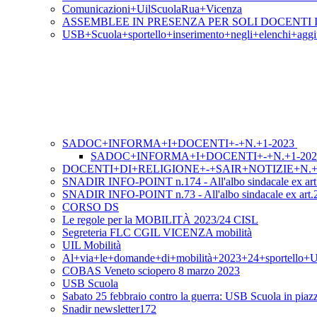
Comunicazioni+UilScuolaRua+Vicenza
ASSEMBLEE IN PRESENZA PER SOLI DOCENTI I
USB+Scuola+sportello+inserimento+negli+elenchi+aggiu
SADOC+INFORMA+I+DOCENTI+-+N.+1-2023
SADOC+INFORMA+I+DOCENTI+-+N.+1-202
DOCENTI+DI+RELIGIONE+-+SAIR+NOTIZIE+N.+
SNADIR INFO-POINT n.174 - All'albo sindacale ex art.
SNADIR INFO-POINT n.73 - All'albo sindacale ex art.25 l
CORSO DS
Le regole per la MOBILITÀ 2023/24 CISL
Segreteria FLC CGIL VICENZA mobilità
UIL Mobilità
Al+via+le+domande+di+mobilità+2023+24+sportello+
COBAS Veneto sciopero 8 marzo 2023
USB Scuola
Sabato 25 febbraio contro la guerra: USB Scuola in pia
Snadir newsletter172