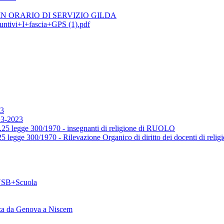
N ORARIO DI SERVIZIO GILDA
ntivi+I+fascia+GPS (1).pdf
3
3-2023
25 legge 300/1970 - insegnanti di religione di RUOLO
egge 300/1970 - Rilevazione Organico di diritto dei docenti di relig
USB+Scuola
zza da Genova a Niscem