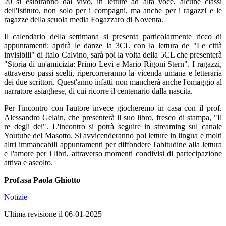
20 si esibiranno dal vivo, in letture ad alta voce, alcune classi
dell'Istituto, non solo per i compagni, ma anche per i ragazzi e le
ragazze della scuola media Fogazzaro di Noventa.
Il calendario della settimana si presenta particolarmente ricco di
appuntamenti: aprirà le danze la 3CL con la lettura de "Le città
invisibili" di Italo Calvino, sarà poi la volta della 5CL che presenterà
"Storia di un'amicizia: Primo Levi e Mario Rigoni Stern". I ragazzi,
attraverso passi scelti, ripercorreranno la vicenda umana e letteraria
dei due scrittori. Quest'anno infatti non mancherà anche l'omaggio al
narratore asiaghese, di cui ricorre il centenario dalla nascita.
Per l'incontro con l'autore invece giocheremo in casa con il prof.
Alessandro Gelain, che presenterà il suo libro, fresco di stampa, "Il
re degli dei". L'incontro si potrà seguire in streaming sul canale
Youtube del Masotto. Si avvicenderanno poi letture in lingua e molti
altri immancabili appuntamenti per diffondere l'abitudine alla lettura
e l'amore per i libri, attraverso momenti condivisi di partecipazione
attiva e ascolto.
Prof.ssa Paola Ghiotto
Notizie
Ultima revisione il 06-01-2025