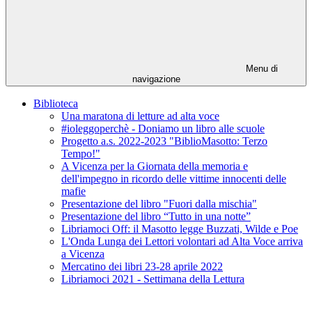
Menu di
navigazione
Biblioteca
Una maratona di letture ad alta voce
#ioleggoperchè - Doniamo un libro alle scuole
Progetto a.s. 2022-2023 "BiblioMasotto: Terzo
Tempo!"
A Vicenza per la Giornata della memoria e
dell'impegno in ricordo delle vittime innocenti delle
mafie
Presentazione del libro "Fuori dalla mischia"
Presentazione del libro “Tutto in una notte”
Libriamoci Off: il Masotto legge Buzzati, Wilde e Poe
L'Onda Lunga dei Lettori volontari ad Alta Voce arriva
a Vicenza
Mercatino dei libri 23-28 aprile 2022
Libriamoci 2021 - Settimana della Lettura