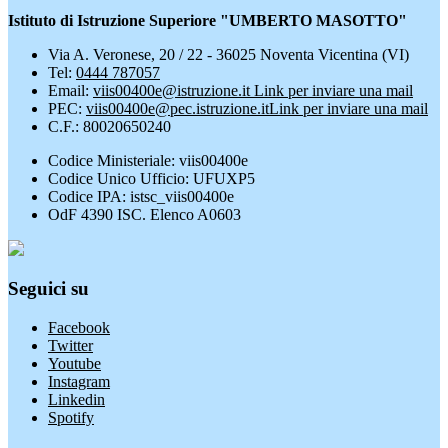
Istituto di Istruzione Superiore "UMBERTO MASOTTO"
Via A. Veronese, 20 / 22 - 36025 Noventa Vicentina (VI)
Tel:
0444 787057
Email:
viis00400e@istruzione.it
Link per inviare una mail
PEC:
viis00400e@pec.istruzione.it
Link per inviare una mail
C.F.: 80020650240
Codice Ministeriale: viis00400e
Codice Unico Ufficio: UFUXP5
Codice IPA: istsc_viis00400e
OdF 4390 ISC. Elenco A0603
Seguici su
Facebook
Twitter
Youtube
Instagram
Linkedin
Spotify