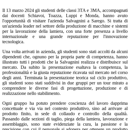
Il 13 marzo 2024 gli studenti delle classi 3TA e 3MA, accompagnati
dai docenti
Schiavoi,
Toazza,
Luppi e Monda,
hanno
avuto
l'opportunità
di
visitare
l'azienda
Salvagnini
a
Sarego.
Si tratta di
un'azienda leader nel settore della produzione di macchine e sistemi
per la lavorazione
della lamiera,
con una forte presenza a livello
internazionale e una grande reputazione
per
l'innovazione
tecnologica.
Una
volta
arrivati
i
n azienda,
gl
i
studenti
sono
stati
accolti
da
alcuni
dipendenti che,
ognuno per la
propria
parte di competenza, hanno
illustrato tutti i prodotti che la Salvagnini
realizza e distribuisce
sul
mercato
. Da subito la presentazione
esaltava la competenza, la
professionalità e
la giusta reputazione ricavata sul mercato nel corso
degli anni
.
Terminata la presentazione
teorica sul ciclo produttivo,
gli studenti sono
stati suddivisi in due gruppi per un tour mirato a
comprendere le diverse fasi di
progettazione,
produzione
e
di
realizzazione
nello
stabilimento.
Ogni gruppo ha potuto prendere coscienza del lavoro dapprima
concettuale e via via nel
contesto produttivo, sino ad arrivare al
prodotto finito, in sede di collaudo e controllo della qualità.
Passando dalle sezioni di taglio, piega della lamiera, lavorazione e
assemblaggio, sono state evidenziate
la
cura,
la
passione
e
la
precisione
con
cui
il
personale
si
adopera
per
ottenere
un
prodotto