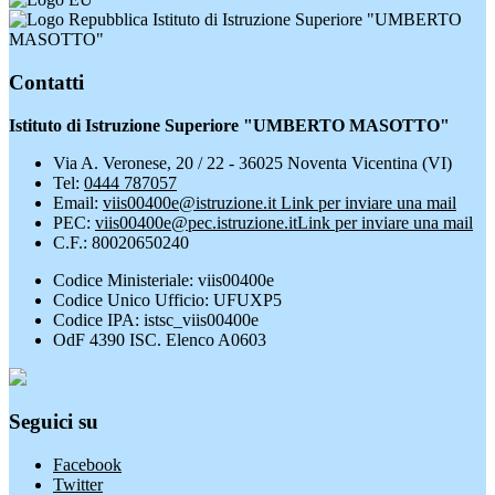
Istituto di Istruzione Superiore "UMBERTO
MASOTTO"
Contatti
Istituto di Istruzione Superiore "UMBERTO MASOTTO"
Via A. Veronese, 20 / 22 - 36025 Noventa Vicentina (VI)
Tel:
0444 787057
Email:
viis00400e@istruzione.it
Link per inviare una mail
PEC:
viis00400e@pec.istruzione.it
Link per inviare una mail
C.F.: 80020650240
Codice Ministeriale: viis00400e
Codice Unico Ufficio: UFUXP5
Codice IPA: istsc_viis00400e
OdF 4390 ISC. Elenco A0603
Seguici su
Facebook
Twitter