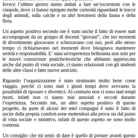
Invece l’ultimo giorno siamo andati a fare un’escursione con le
ciaspole, dove ci hanno spiegato molte curiosità riguardanti le tracce
degli animali, sulla calcite e su altri fenomeni della fauna e della
flora.
Un aspetto positivo secondo me è stato anche il fatto di essere stati
accompagnati da un gruppo di docenti “giovani”, che nei momenti
di divertimento giocavano e scherzavano con noi, però allo stesso
tempo ci richiamavano nei momenti dove bisognava mantenere
serietà e responsabilità. E’ stata un'esperienza bellissima non solo per
le nuove conoscenze pratiche/teoriche che abbiamo appreso,ma
anche dal punto di vista sociale, ci siamo relazionati con gli studenti
delle altre classi e fatto nuove amicizie.
Riguardo l’organizzazione è stato strutturato molto bene come
viaggio, perché ci sono stati i giusti tempi dove avevamo la
possibilità di riposare e divertirci. Al contrario non ci sono stati tempi
morti, infatti non ci siamo mai annoiati e seccati durante
l’esperienza. Secondo me, un altro aspetto positivo di questo
progetto, da parte di alcuni dei miei compagni è stato il fatto di
uscire dalla propria comfort-zone mettendosi alla prova sia dal punto
di vista sociale e istruttivo, infatti di questo aspetto ne sono molto
contenta.
Un consiglio che mi sento di dare è quello di portare avanti questo