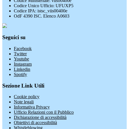
Codice Ministeriale: viis00400e
Codice Unico Ufficio: UFUXP5
Codice IPA: istsc_viis00400e
OdF 4390 ISC. Elenco A0603
Seguici su
Facebook
Twitter
Youtube
Instagram
Linkedin
Spotify
Sezione Link Utili
Cookie policy
Note legali
Informativa Privacy
Ufficio Relazioni con il Pubblico
Dichiarazione di accessibilità
Obiettivi di accessibilità
Whistleblowing