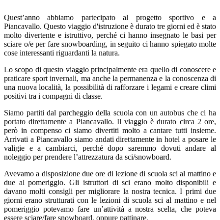
Quest’anno abbiamo partecipato al progetto sportivo e a
Piancavallo. Questo viaggio d'istruzione è durato tre giorni ed è stato
molto divertente e istruttivo, perché ci hanno insegnato le basi per
sciare o/e per fare snowboarding, in seguito ci hanno spiegato molte
cose interessanti riguardanti la natura.
Lo scopo di questo viaggio principalmente era quello di conoscere e
praticare sport invernali, ma anche la permanenza e la conoscenza di
una nuova località, la possibilità di rafforzare i legami e creare climi
positivi tra i compagni di classe.
Siamo partiti dal parcheggio della scuola con un autobus che ci ha
portato direttamente a Piancavallo. Il viaggio è durato circa 2 ore,
però in compenso ci siamo divertiti molto a cantare tutti insieme.
Arrivati a Piancavallo siamo andati direttamente in hotel a posare le
valigie e a cambiarci, perché dopo saremmo dovuti andare al
noleggio per prendere l’attrezzatura da sci/snowboard.
Avevamo a disposizione due ore di lezione di scuola sci al mattino e
due al pomeriggio. Gli istruttori di sci erano molto disponibili e
davano molti consigli per migliorare la nostra tecnica. I primi due
giorni erano strutturati con le lezioni di scuola sci al mattino e nel
pomeriggio potevamo fare un’attività a nostra scelta, che poteva
essere sciare/fare snowboard, oppure pattinare.