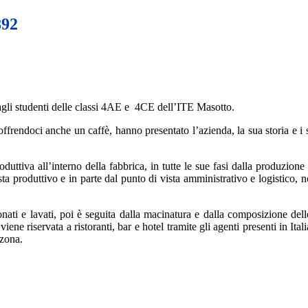
892
dagli studenti delle classi 4AE e 4CE dell’ITE Masotto.
 offrendoci anche un caffè, hanno presentato l’azienda, la sua storia e i s
produttiva all’interno della fabbrica, in tutte le sue fasi dalla produzi
ista produttivo e in parte dal punto di vista amministrativo e logistico,
onati e lavati, poi è seguita dalla macinatura e dalla composizione del
viene riservata a ristoranti, bar e hotel tramite gli agenti presenti in It
 zona.