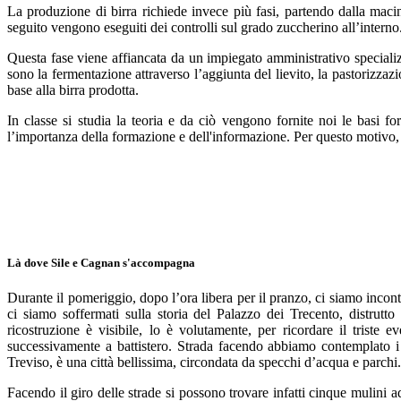
La produzione di birra richiede invece più fasi, partendo dalla maci
seguito vengono eseguiti dei controlli sul grado zuccherino all’interno
Questa fase viene affiancata da un impiegato amministrativo specializz
sono la fermentazione attraverso l’aggiunta del lievito, la pastorizzazi
base alla birra prodotta.
In classe si studia la teoria e da ciò vengono fornite noi le basi f
l’importanza della formazione e dell'informazione. Per questo motivo, l
Là dove Sile e Cagnan s'accompagna
Durante il pomeriggio, dopo l’ora libera per il pranzo, ci siamo incontr
ci siamo soffermati sulla storia del Palazzo dei Trecento, distrut
ricostruzione è visibile, lo è volutamente, per ricordare il triste e
successivamente a battistero. Strada facendo abbiamo contemplato i 
Treviso, è una città bellissima, circondata da specchi d’acqua e parchi
Facendo il giro delle strade si possono trovare infatti cinque mulini