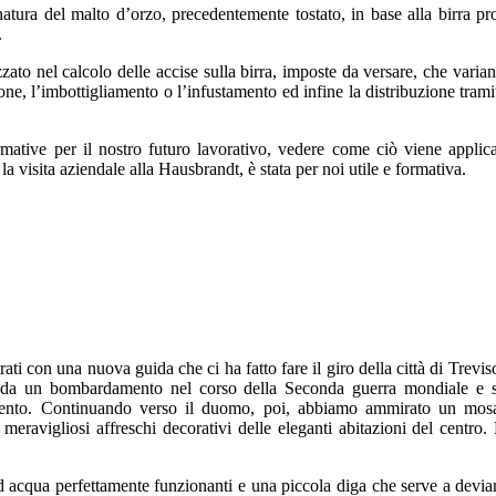
natura del malto d’orzo, precedentemente tostato, in base alla birra pr
.
ato nel calcolo delle accise sulla birra, imposte da versare, che varia
one, l’imbottigliamento o l’infustamento ed infine la distribuzione trami
ormative per il nostro futuro lavorativo, vedere come ciò viene applic
a visita aziendale alla Hausbrandt, è stata per noi utile e formativa.
ati con una nuova guida che ci ha fatto fare il giro della città di Treviso
to da un bombardamento nel corso della Seconda guerra mondiale e su
vento.
Continuando verso il duomo, poi, abbiamo ammirato un mosa
meravigliosi affreschi decorativi delle eleganti abitazioni del centro
.
 ad acqua perfettamente funzionanti e una piccola diga che serve a devi