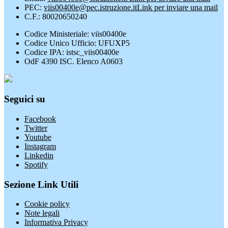
PEC:
viis00400e@pec.istruzione.it
Link per inviare una mail
C.F.: 80020650240
Codice Ministeriale: viis00400e
Codice Unico Ufficio: UFUXP5
Codice IPA: istsc_viis00400e
OdF 4390 ISC. Elenco A0603
Seguici su
Facebook
Twitter
Youtube
Instagram
Linkedin
Spotify
Sezione Link Utili
Cookie policy
Note legali
Informativa Privacy