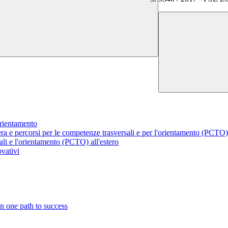
rientamento
ra e percorsi per le competenze trasversali e per l'orientamento (PCTO) 
li e l'orientamento (PCTO) all'estero
vativi
n one path to success