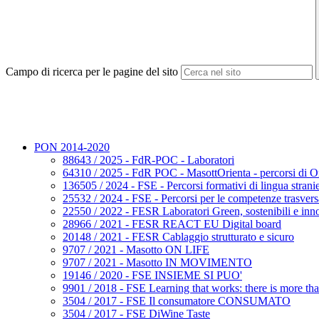
Campo di ricerca per le pagine del sito
PON 2014-2020
88643 / 2025 - FdR-POC - Laboratori
64310 / 2025 - FdR POC - MasottOrienta - percorsi di O
136505 / 2024 - FSE - Percorsi formativi di lingua stranie
25532 / 2024 - FSE - Percorsi per le competenze trasversa
22550 / 2022 - FESR Laboratori Green, sostenibili e inno
28966 / 2021 - FESR REACT EU Digital board
20148 / 2021 - FESR Cablaggio strutturato e sicuro
9707 / 2021 - Masotto ON LIFE
9707 / 2021 - Masotto IN MOVIMENTO
19146 / 2020 - FSE INSIEME SI PUO'
9901 / 2018 - FSE Learning that works: there is more tha
3504 / 2017 - FSE Il consumatore CONSUMATO
3504 / 2017 - FSE DiWine Taste