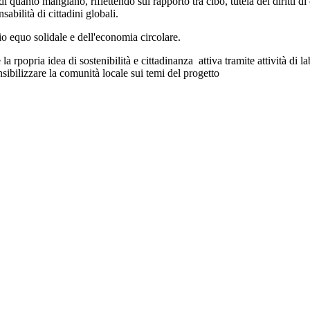
quanto mangiano, riflettendo sul rapporto tra cibo, tutela dei diritti di c
sabilità di cittadini globali.
o equo solidale e dell'economia circolare.
la rpopria idea di sostenibilità e cittadinanza attiva tramite attività di
ibilizzare la comunità locale sui temi del progetto