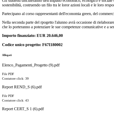
Gli studenti discuteranno dell'impatto economico, ecologico e sociale di 
sostenibilità, costruendo un filo tra le loror azioni locali e le loro respon
Partecipano al corso rappresentanti dell'economia green, del commerci
Nella seconda parte del rpogetto l'alunno avrà occasione di rielaborare 
che lo porteranno a potenziare le sue competenze comunicative e a sens
Importo finanziato: EUR 20.646,00
Codice unico progetto:
F67I180002
Allegati
Elenco_Pagamenti_Progetto (9).pdf
File PDF
Contatore click: 39
Report REND_S (6).pdf
File PDF
Contatore click: 43
Report CERT_S 1 (6).pdf