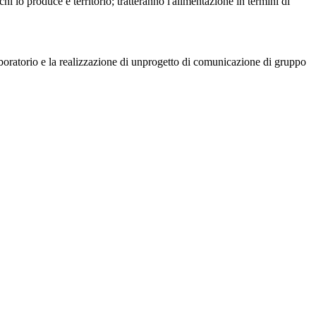
hi lo produce e territorio; tratteranno l'alimentazione in termini di
 laboratorio e la realizzazione di unprogetto di comunicazione di gruppo