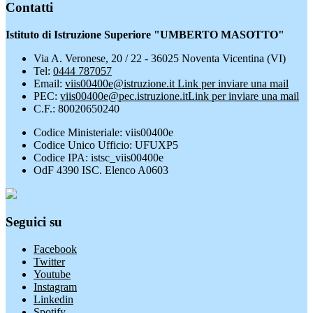
Contatti
Istituto di Istruzione Superiore "UMBERTO MASOTTO"
Via A. Veronese, 20 / 22 - 36025 Noventa Vicentina (VI)
Tel:
0444 787057
Email:
viis00400e@istruzione.it
Link per inviare una mail
PEC:
viis00400e@pec.istruzione.it
Link per inviare una mail
C.F.: 80020650240
Codice Ministeriale: viis00400e
Codice Unico Ufficio: UFUXP5
Codice IPA: istsc_viis00400e
OdF 4390 ISC. Elenco A0603
Seguici su
Facebook
Twitter
Youtube
Instagram
Linkedin
Spotify