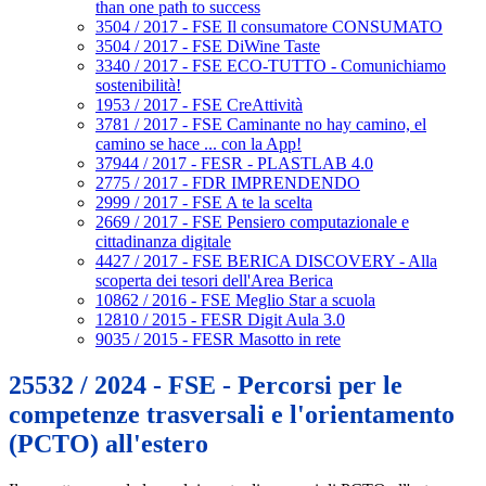
than one path to success
3504 / 2017 - FSE Il consumatore CONSUMATO
3504 / 2017 - FSE DiWine Taste
3340 / 2017 - FSE ECO-TUTTO - Comunichiamo
sostenibilità!
1953 / 2017 - FSE CreAttività
3781 / 2017 - FSE Caminante no hay camino, el
camino se hace ... con la App!
37944 / 2017 - FESR - PLASTLAB 4.0
2775 / 2017 - FDR IMPRENDENDO
2999 / 2017 - FSE A te la scelta
2669 / 2017 - FSE Pensiero computazionale e
cittadinanza digitale
4427 / 2017 - FSE BERICA DISCOVERY - Alla
scoperta dei tesori dell'Area Berica
10862 / 2016 - FSE Meglio Star a scuola
12810 / 2015 - FESR Digit Aula 3.0
9035 / 2015 - FESR Masotto in rete
25532 / 2024 - FSE - Percorsi per le
competenze trasversali e l'orientamento
(PCTO) all'estero