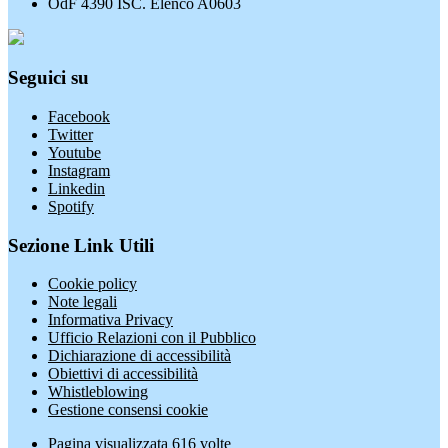
OdF 4390 ISC. Elenco A0603
Seguici su
Facebook
Twitter
Youtube
Instagram
Linkedin
Spotify
Sezione Link Utili
Cookie policy
Note legali
Informativa Privacy
Ufficio Relazioni con il Pubblico
Dichiarazione di accessibilità
Obiettivi di accessibilità
Whistleblowing
Gestione consensi cookie
Pagina visualizzata
616
volte