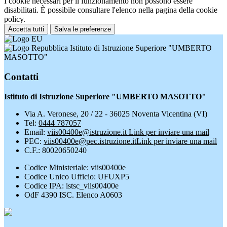
I cookie necessari per il funzionamento non possono essere
disabilitati. È possibile consultare l'elenco nella pagina della cookie
policy.
Accetta tutti
Salva le preferenze
Istituto di Istruzione Superiore "UMBERTO
MASOTTO"
Contatti
Istituto di Istruzione Superiore "UMBERTO MASOTTO"
Via A. Veronese, 20 / 22 - 36025 Noventa Vicentina (VI)
Tel:
0444 787057
Email:
viis00400e@istruzione.it
Link per inviare una mail
PEC:
viis00400e@pec.istruzione.it
Link per inviare una mail
C.F.: 80020650240
Codice Ministeriale: viis00400e
Codice Unico Ufficio: UFUXP5
Codice IPA: istsc_viis00400e
OdF 4390 ISC. Elenco A0603