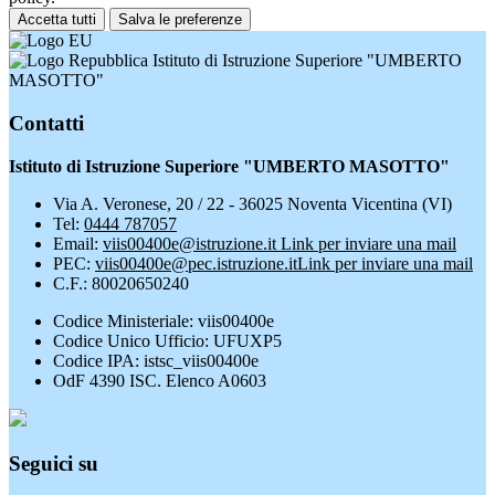
Accetta tutti
Salva le preferenze
Istituto di Istruzione Superiore "UMBERTO
MASOTTO"
Contatti
Istituto di Istruzione Superiore "UMBERTO MASOTTO"
Via A. Veronese, 20 / 22 - 36025 Noventa Vicentina (VI)
Tel:
0444 787057
Email:
viis00400e@istruzione.it
Link per inviare una mail
PEC:
viis00400e@pec.istruzione.it
Link per inviare una mail
C.F.: 80020650240
Codice Ministeriale: viis00400e
Codice Unico Ufficio: UFUXP5
Codice IPA: istsc_viis00400e
OdF 4390 ISC. Elenco A0603
Seguici su