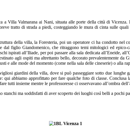
 a Villa Valmarana ai Nani, situata alle porte della città di Vicenza. 
reve tratto di strada a piedi, costeggiando le mura di cinta sulle quali 
ruttura della villa, la Foresteria, poi un operatore ci ha condotto nel co
 e dal figlio Giandomenico, che ritraggono temi mitologici ed epico-cav
hi ispirati all’Iliade, per poi passare alla sala dedicata all’Eneide, a
 destinato agli ospiti ma altrettanto bello, decorato prevalentemente da
gusti e alle mode del momento (come nella sala delle cineserie) o alla r
vigliosi giardini della villa, dove si può passeggiare sotto due lunghe 
 qui abbiamo approfittato per fare qualche foto di classe. Conclusa la vi
 tutti insieme mentre le professoresse ci osservavano all’ombra dell’a
 stanchi ma soddisfatti di aver scoperto dei luoghi così belli a pochi pa