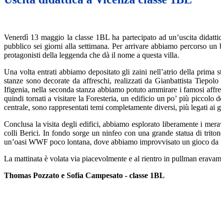
Venerdì 13 maggio la classe 1BL ha partecipato ad un’uscita didattica
pubblico sei giorni alla settimana. Per arrivare abbiamo percorso un b
protagonisti della leggenda che dà il nome a questa villa.
Una volta entrati abbiamo depositato gli zaini nell’atrio della prima st
stanze sono decorate da affreschi, realizzati da Gianbattista Tiepolo
Ifigenia, nella seconda stanza abbiamo potuto ammirare i famosi affresc
quindi tornati a visitare la Foresteria, un edificio un po’ più piccolo
centrale, sono rappresentati temi completamente diversi, più legati ai 
Conclusa la visita degli edifici, abbiamo esplorato liberamente i mera
colli Berici. In fondo sorge un ninfeo con una grande statua di tritone:
un’oasi WWF poco lontana, dove abbiamo improvvisato un gioco da fare
La mattinata è volata via piacevolmente e al rientro in pullman eravamo
Thomas Pozzato e Sofia Campesato - classe 1BL