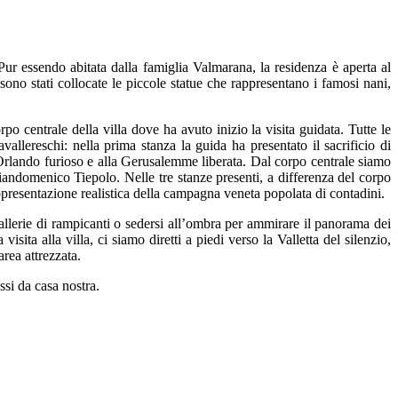
Pur essendo abitata dalla famiglia Valmarana, la residenza è aperta al
sono stati collocate le piccole statue che rappresentano i famosi nani,
rpo centrale della villa dove ha avuto inizio la visita guidata. Tutte le
allereschi: nella prima stanza la guida ha presentato il sacrificio di
ll’Orlando furioso e alla Gerusalemme liberata. Dal corpo centrale siamo
 Giandomenico Tiepolo. Nelle tre stanze presenti, a differenza del corpo
appresentazione realistica della campagna veneta popolata di contadini.
gallerie di rampicanti o sedersi all’ombra per ammirare il panorama dei
sita alla villa, ci siamo diretti a piedi verso la Valletta del silenzio,
rea attrezzata.
ssi da casa nostra.