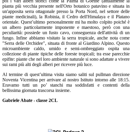
poi i vari alberi storici come
la
Palma di Goethe (
attualmente la
pianta più vecchia
presente nell'Orto botanico patavino e situata in
un'apposita serra ottagonale presso la Porta Nord, nel settore delle
piante medicinali
), la
Robinia, il Cedro dell'Himalaya
e
il Platano
orientale
. Quest’ultimo
personalmente
mi ha
molto
colpito poiché è
un albero particolarmente imponente
e maestoso,
però con una
peculiarità:
possiede un fusto cavo, conseguenza dell'attività di un
fungo.
Infine abbiamo visitato la serra tropicale
,
anche not
a come
"Serra delle Orchidee",
situata di fronte al Giardino Alpino. Questo
microambiente caldo, umido e semi-ombreggiato ospita una
collezione di piante tipiche delle foreste tropicali; tra esse parecchie
epifite: piante che nel loro ambiente naturale si sono adattate a vivere
sui rami più alti degli alberi per ricevere più luce.
Al termine di quest’ultima visita siamo saliti sul pullman direzione
Noventa Vicentina per arrivare al nostro Istituto intorno alle 18:15.
Eravamo tutti un po’ stanchi ma soddisfatti e contenti della
bellissima giornata trascorsa insieme.
Gabriele Abate - classe 2CL