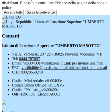
disabilitati. È possibile consultare l'elenco nella pagina della cookie
policy.
Accetta tutti
Salva le preferenze
Istituto di Istruzione Superiore "UMBERTO
MASOTTO"
Contatti
Istituto di Istruzione Superiore "UMBERTO MASOTTO"
Via A. Veronese, 20 / 22 - 36025 Noventa Vicentina (VI)
Tel:
0444 787057
Email:
viis00400e@istruzione.it
Link per inviare una mail
PEC:
viis00400e@pec.istruzione.it
Link per inviare una mail
C.F.: 80020650240
Codice Ministeriale: viis00400e
Codice Unico Ufficio: UFUXP5
Codice IPA: istsc_viis00400e
OdF 4390 ISC. Elenco A0603