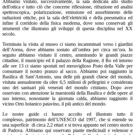
Abbiamo visitato, successivamente, la sala dedicata allo studio
dell'ottica e tutto ciò che concerne riflessione, rifrazione ed analisi
spettroscopica, polarizzazione, emissione ed assorbimento delle
radiazioni ottiche, poi la sala dell’elettricità e della pneumatica ed
infine il corridoio della fisica moderna, dove sono conservati gli
strumenti che illustrano gli sviluppi di questa disciplina nel XX
secolo.
Terminata
la visita al museo ci siamo incamminati verso i giardini
dell’Arena
,
dove abbiamo sostato all’ombra per
circa
un’or
a.
In
seg
uito abbiamo visitato il
centro, ammirando le grandi piazze
cittadine, il municipio ed il palazzo della Ragione, il Bo ed intorno
al
le
ore 13
ci siamo spostati nel meraviglioso Prato della Valle per
consumare il nostro pranzo al sacco
.
Abbiamo poi raggiunto la
Basilica di Sant’Antonio
,
una delle più grandi chiese del mondo,
visitata annualmente da oltre 6,5 milioni di pellegrini e considerata
uno dei santuari più venerati del mondo cristiano. Dopo aver
osservato con atten
zione la maestosità della Basi
lica e delle opere al
suo interno, nonostante la giornata calda, abbiamo raggiunto il
vicino Orto botanico patavino, il più antico del mondo.
Le nostre
guide ci hanno accolto ed illustrato tutto il
complesso
,
patrimonio dell’UNESCO dal 1997
,
che si estende su
una superficie di circa 2,2
ettari
e si trova appunto nel centro storico
di Padova.
Abbiamo qui osservato
piante medicinali
e velenose e