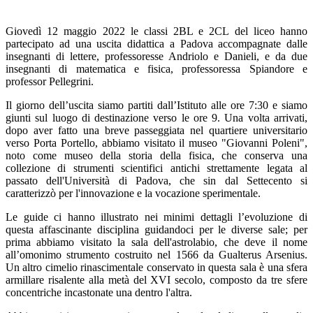
Giovedì 12 maggio 2022 le classi 2BL e 2CL del liceo hanno
partecipato ad una uscita didattica a Padova accompagnate dalle
insegnanti di lettere, professoresse Andriolo e Danieli, e da due
insegnanti di matematica e fisica, professoressa Spiandore e
professor Pellegrini.
Il giorno dell’uscita siamo partiti dall’Istituto alle ore 7:30 e siamo
giunti sul luogo di destinazione verso le ore 9. Una volta arrivati,
dopo aver fatto una breve passeggiata nel quartiere universitario
verso Porta Portello, abbiamo visitato il museo "Giovanni Poleni",
noto come museo della storia della fisica, che conserva una
collezione di strumenti scientifici antichi strettamente legata al
passato dell'Università di Padova, che sin dal Settecento si
caratterizzò per l'innovazione e la vocazione sperimentale.
Le guide ci hanno illustrato nei minimi dettagli l’evoluzione di
questa affascinante disciplina guidandoci per le diverse sale; per
prima abbiamo visitato la sala dell'astrolabio, che deve il nome
all’omonimo strumento costruito nel 1566 da Gualterus Arsenius.
Un altro cimelio rinascimentale conservato in questa sala è una sfera
armillare risalente alla metà del XVI secolo, composto da tre sfere
concentriche incastonate una dentro l'altra.