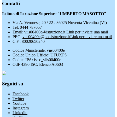
Contatti
Istituto di Istruzione Superiore "UMBERTO MASOTTO"
Via A. Veronese, 20 / 22 - 36025 Noventa Vicentina (VI)
Tel:
0444 787057
Email:
viis00400e@istruzione.it
Link per inviare una mail
PEC:
viis00400e@pec.istruzione.it
Link per inviare una mail
C.F.: 80020650240
Codice Ministeriale: viis00400e
Codice Unico Ufficio: UFUXP5
Codice IPA: istsc_viis00400e
OdF 4390 ISC. Elenco A0603
Seguici su
Facebook
Twitter
Youtube
Instagram
Linkedin