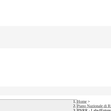
Home
>
Piano Nazionale di Ri
PNRR - Labs4Future