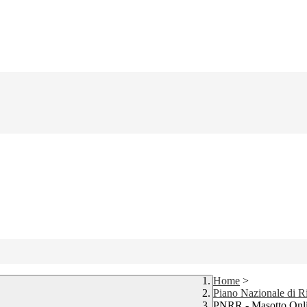
Home
>
Piano Nazionale di Ri
PNRR - Masotto Onli