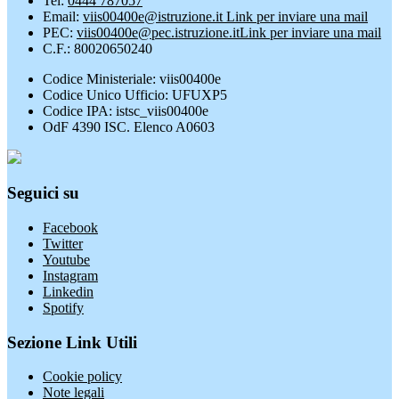
Tel:
0444 787057
Email:
viis00400e@istruzione.it
Link per inviare una mail
PEC:
viis00400e@pec.istruzione.it
Link per inviare una mail
C.F.: 80020650240
Codice Ministeriale: viis00400e
Codice Unico Ufficio: UFUXP5
Codice IPA: istsc_viis00400e
OdF 4390 ISC. Elenco A0603
Seguici su
Facebook
Twitter
Youtube
Instagram
Linkedin
Spotify
Sezione Link Utili
Cookie policy
Note legali